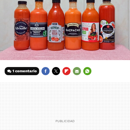
1 comentario
FACEBOOK
TWITTER
FLIPBOARD
E-
WHATSAPP
MAIL