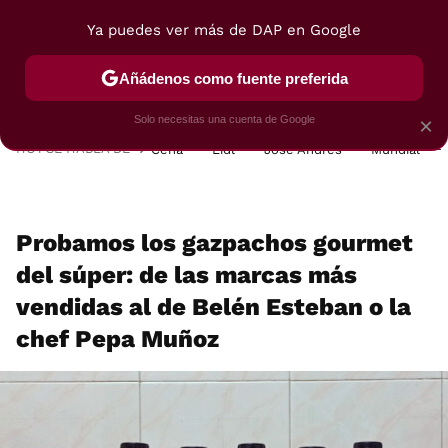
Ya puedes ver más de DAP en Google
MENÚ
NUEVO
Añádenos como fuente preferida
POSTRES
VIAJES
SELECCIÓN
VEGUI
Solo necesitas una cuenta de Google
×
HOY SE HABLA DE
Cena
Lidl
José Andrés
Mundial
Probamos los gazpachos gourmet
del súper: de las marcas más
vendidas al de Belén Esteban o la
chef Pepa Muñoz