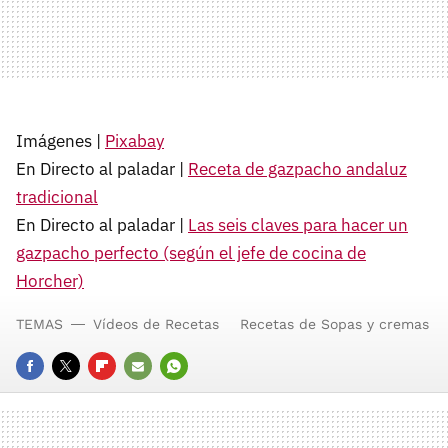
Imágenes |
Pixabay
En Directo al paladar |
Receta de gazpacho andaluz
tradicional
En Directo al paladar |
Las seis claves para hacer un
gazpacho perfecto (según el jefe de cocina de
Horcher)
TEMAS
Vídeos de Recetas
Recetas de Sopas y cremas
FACEBOOK
TWITTER
FLIPBOARD
E-
WHATSAPP
MAIL