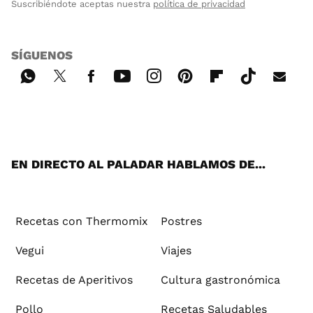
Suscribiéndote aceptas nuestra
política de privacidad
SÍGUENOS
Wh
Twi
Fac
You
Inst
Pint
Flip
Tikt
E-
ats
tter
ebo
tub
agr
ere
boa
ok
mai
App
ok
e
am
st
rd
l
EN DIRECTO AL PALADAR HABLAMOS DE...
Recetas con Thermomix
Postres
Vegui
Viajes
Recetas de Aperitivos
Cultura gastronómica
Pollo
Recetas Saludables