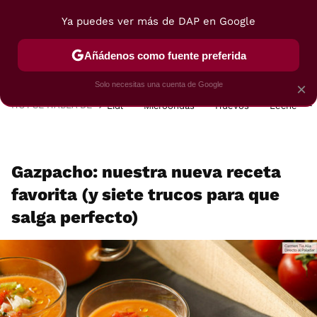
Ya puedes ver más de DAP en Google
MENÚ
NUEVO
Añádenos como fuente preferida
POSTRES
VIAJES
SELECCIÓN
VEGUI
Solo necesitas una cuenta de Google
×
HOY SE HABLA DE
Lidl
Microondas
Huevos
Leche
Gazpacho: nuestra nueva receta
favorita (y siete trucos para que
salga perfecto)