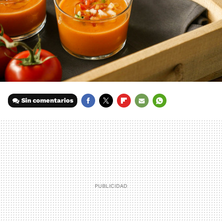
Sin comentarios
FACEBOOK
TWITTER
FLIPBOARD
E-
WHATSAPP
MAIL