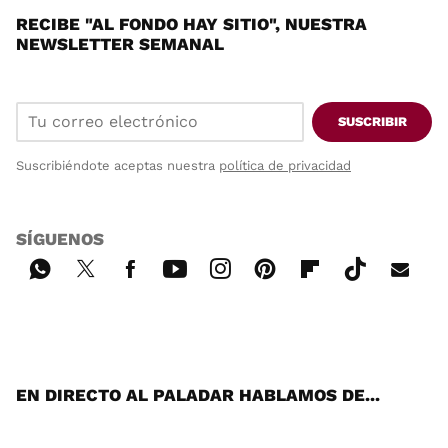
RECIBE "AL FONDO HAY SITIO", NUESTRA
NEWSLETTER SEMANAL
SUSCRIBIR
Suscribiéndote aceptas nuestra
política de privacidad
SÍGUENOS
Wh
Twi
Fac
You
Inst
Pint
Flip
Tikt
E-
ats
tter
ebo
tub
agr
ere
boa
ok
mai
App
ok
e
am
st
rd
l
EN DIRECTO AL PALADAR HABLAMOS DE...