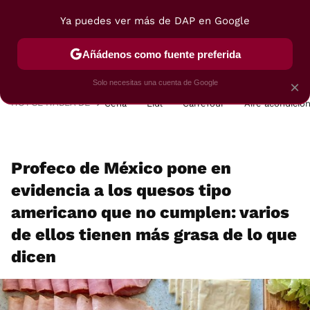
Ya puedes ver más de DAP en Google
MENÚ
NUEVO
Añádenos como fuente preferida
POSTRES
VIAJES
SELECCIÓN
VEGUI
Solo necesitas una cuenta de Google
×
HOY SE HABLA DE
Cena
Lidl
Carrefour
Aire acondicio
Profeco de México pone en
evidencia a los quesos tipo
americano que no cumplen: varios
de ellos tienen más grasa de lo que
dicen