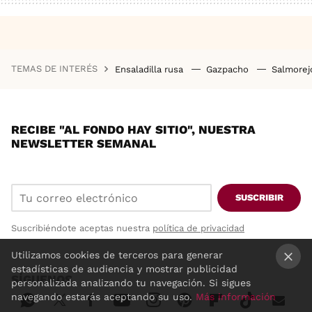
TEMAS DE INTERÉS
Ensaladilla rusa
Gazpacho
Salmore
RECIBE "AL FONDO HAY SITIO", NUESTRA
NEWSLETTER SEMANAL
SUSCRIBIR
Suscribiéndote aceptas nuestra
política de privacidad
Utilizamos cookies de terceros para generar
estadísticas de audiencia y mostrar publicidad
SÍGUENOS
×
personalizada analizando tu navegación. Si sigues
navegando estarás aceptando su uso.
Más información