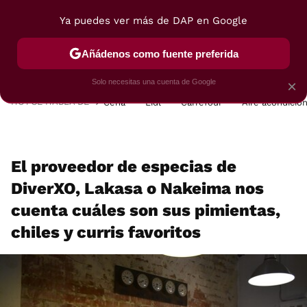
Ya puedes ver más de DAP en Google
MENÚ
NUEVO
Añádenos como fuente preferida
POSTRES
VIAJES
SELECCIÓN
VEGUI
Solo necesitas una cuenta de Google
×
HOY SE HABLA DE
Cena
Lidl
Carrefour
Aire acondicio
El proveedor de especias de
DiverXO, Lakasa o Nakeima nos
cuenta cuáles son sus pimientas,
chiles y curris favoritos