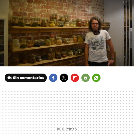
Sin comentarios
FACEBOOK
TWITTER
FLIPBOARD
E-
WHATSAPP
MAIL