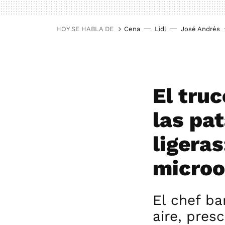
HOY SE HABLA DE
Cena
Lidl
José Andrés
El tru
las pat
ligeras
micro
El chef ba
aire, pres