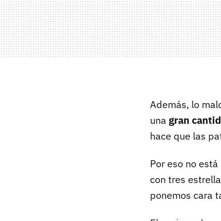
Además, lo malo
una
gran cantid
hace que las pa
Por eso no est
con tres estrell
ponemos cara ta