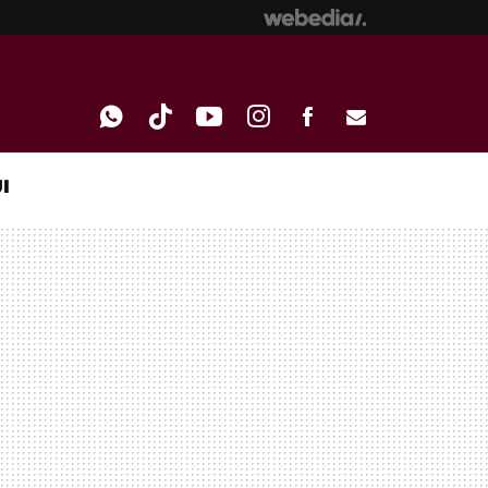
I
WHATSAPP
TIKTOK
YOUTUBE
INSTAGRAM
FACEBOOK
E-
MAIL