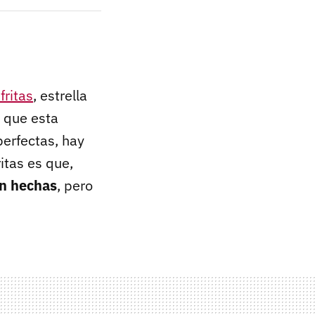
fritas
, estrella
s que esta
perfectas, hay
itas es que,
én hechas
, pero