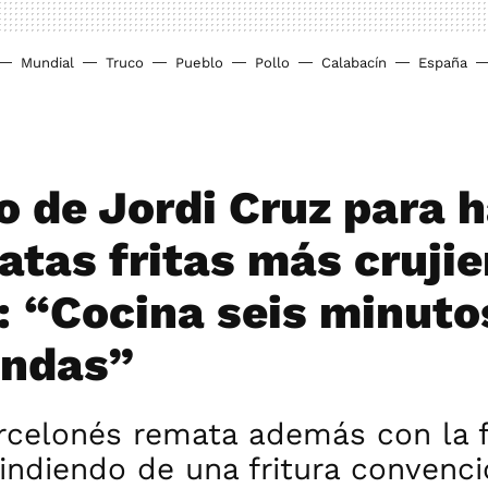
Mundial
Truco
Pueblo
Pollo
Calabacín
España
co de Jordi Cruz para 
atas fritas más crujie
: “Cocina seis minuto
ondas”
rcelonés remata además con la f
cindiendo de una fritura convenci