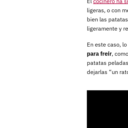
El
cocinero ha 
ligeras, o con m
bien las patatas
ligeramente y r
En este caso, l
para freír
, como
patatas peladas
dejarlas “un rat