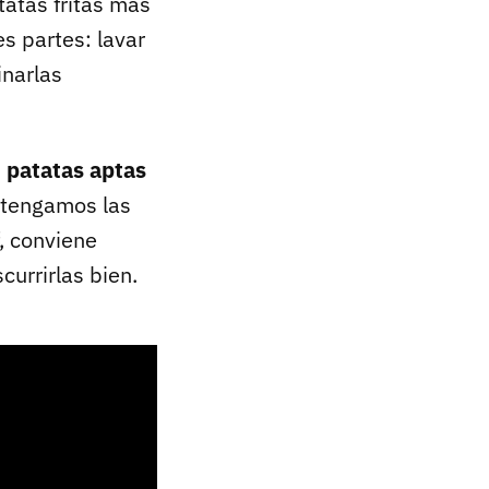
tatas fritas más
es partes: lavar
inarlas
s
patatas aptas
 tengamos las
, conviene
currirlas bien.