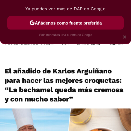
Ya puedes ver más de DAP en Google
MENÚ
NUEVO
Añádenos como fuente preferida
POSTRES
VIAJES
SELECCIÓN
VEGUI
Solo necesitas una cuenta de Google
×
HOY SE HABLA DE
Cena
Lidl
José Andrés
Mundial
El añadido de Karlos Arguiñano
para hacer las mejores croquetas:
“La bechamel queda más cremosa
y con mucho sabor”