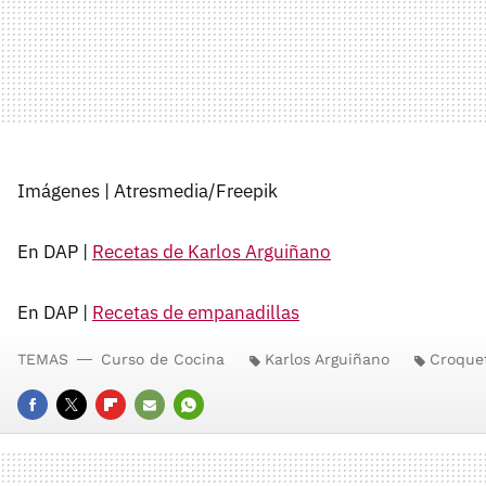
Imágenes | Atresmedia/Freepik
En DAP |
Recetas de Karlos Arguiñano
En DAP |
Recetas de empanadillas
TEMAS
Curso de Cocina
Karlos Arguiñano
Croque
FACEBOOK
TWITTER
FLIPBOARD
E-
WHATSAPP
MAIL