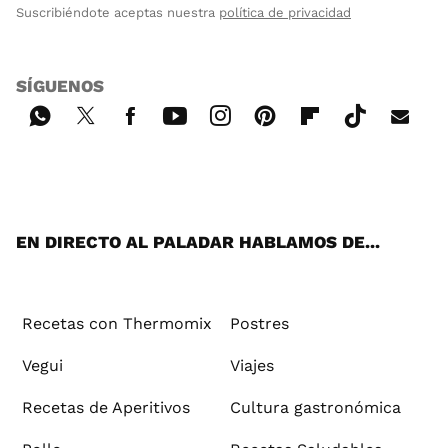
Suscribiéndote aceptas nuestra
política de privacidad
SÍGUENOS
Wh
Twi
Fac
You
Inst
Pint
Flip
Tikt
E-
ats
tter
ebo
tub
agr
ere
boa
ok
mai
App
ok
e
am
st
rd
l
EN DIRECTO AL PALADAR HABLAMOS DE...
Recetas con Thermomix
Postres
Vegui
Viajes
Recetas de Aperitivos
Cultura gastronómica