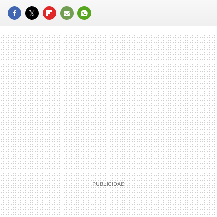
FACEBOOK
TWITTER
FLIPBOARD
E-
WHATSAPP
MAIL