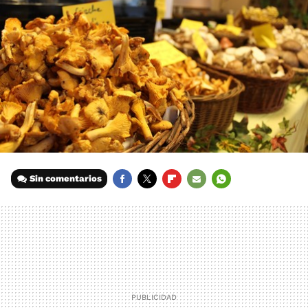
Sin comentarios
FACEBOOK
TWITTER
FLIPBOARD
E-
WHATSAPP
MAIL