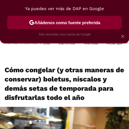
Ya puedes ver más de DAP en Google
MENÚ
NUEVO
Añádenos como fuente preferida
POSTRES
VIAJES
SELECCIÓN
VEGUI
Solo necesitas una cuenta de Google
×
HOY SE HABLA DE
Lidl
Carrefour
Mundial
Alcampo
Cómo congelar (y otras maneras de
conservar) boletus, níscalos y
demás setas de temporada para
disfrutarlas todo el año