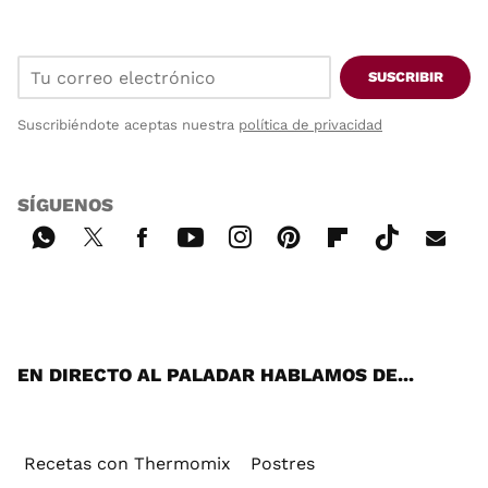
SUSCRIBIR
Suscribiéndote aceptas nuestra
política de privacidad
SÍGUENOS
Wh
Twi
Fac
You
Inst
Pint
Flip
Tikt
E-
ats
tter
ebo
tub
agr
ere
boa
ok
mai
App
ok
e
am
st
rd
l
EN DIRECTO AL PALADAR HABLAMOS DE...
Recetas con Thermomix
Postres