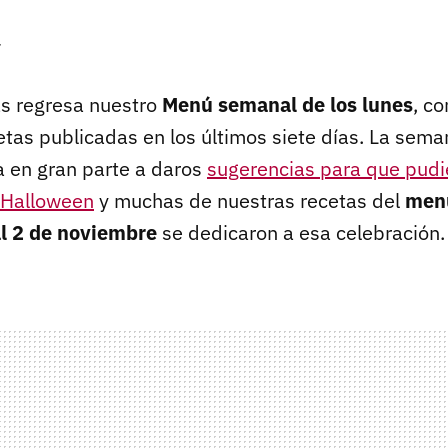
r
 regresa nuestro
Menú semanal de los lunes
, c
etas publicadas en los últimos siete días. La sem
 en gran parte a daros
sugerencias para que pudi
 Halloween
y muchas de nuestras recetas del
menú
al 2 de noviembre
se dedicaron a esa celebración.