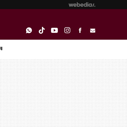
I
WHATSAPP
TIKTOK
YOUTUBE
INSTAGRAM
FACEBOOK
E-
MAIL