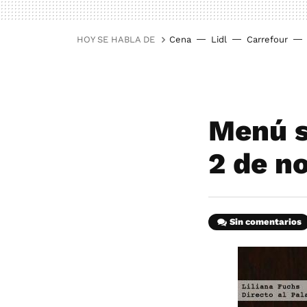
HOY SE HABLA DE
Cena
Lidl
Carrefour
Menú s
2 de n
Sin comentarios