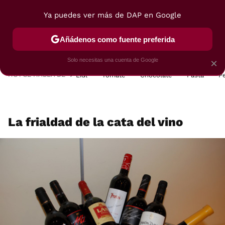
Ya puedes ver más de DAP en Google
MENÚ
NUEVO
Añádenos como fuente preferida
POSTRES
VIAJES
SELECCIÓN
VEGUI
Solo necesitas una cuenta de Google
×
HOY SE HABLA DE
Lidl
Tomate
Chocolate
Pasta
P
La frialdad de la cata del vino