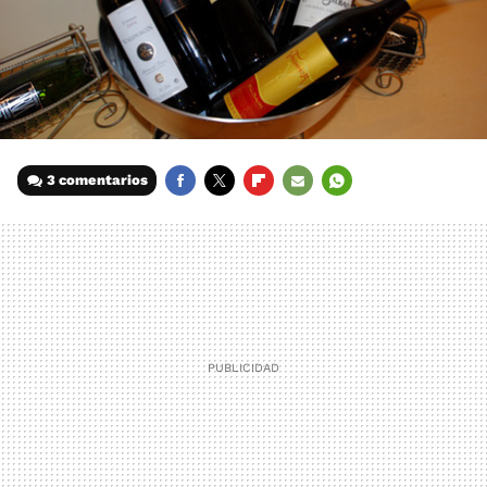
3 comentarios
FACEBOOK
TWITTER
FLIPBOARD
E-
WHATSAPP
MAIL