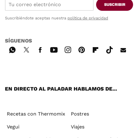
SUSCRIBIR
Suscribiéndote aceptas nuestra
política de privacidad
SÍGUENOS
Wh
Twi
Fac
You
Inst
Pint
Flip
Tikt
E-
ats
tter
ebo
tub
agr
ere
boa
ok
mai
App
ok
e
am
st
rd
l
EN DIRECTO AL PALADAR HABLAMOS DE...
Recetas con Thermomix
Postres
Vegui
Viajes