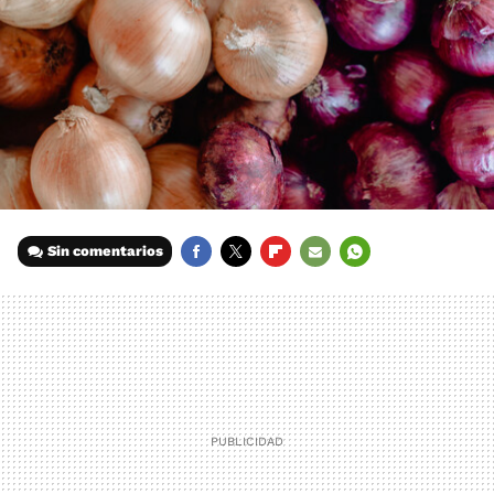
Sin comentarios
FACEBOOK
TWITTER
FLIPBOARD
E-
WHATSAPP
MAIL