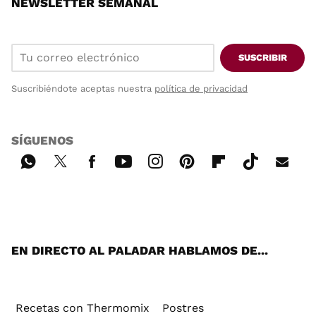
NEWSLETTER SEMANAL
SUSCRIBIR
Suscribiéndote aceptas nuestra
política de privacidad
SÍGUENOS
Wh
Twi
Fac
You
Inst
Pint
Flip
Tikt
E-
ats
tter
ebo
tub
agr
ere
boa
ok
mai
App
ok
e
am
st
rd
l
EN DIRECTO AL PALADAR HABLAMOS DE...
Recetas con Thermomix
Postres