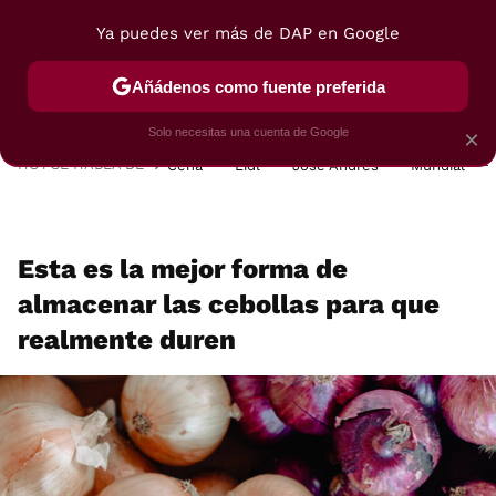
Ya puedes ver más de DAP en Google
MENÚ
NUEVO
Añádenos como fuente preferida
POSTRES
VIAJES
SELECCIÓN
VEGUI
Solo necesitas una cuenta de Google
×
HOY SE HABLA DE
Cena
Lidl
José Andrés
Mundial
Esta es la mejor forma de
almacenar las cebollas para que
realmente duren