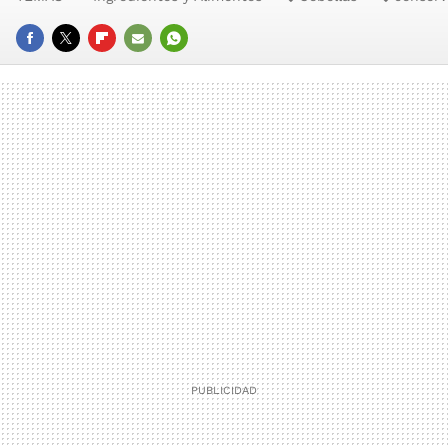
FACEBOOK
TWITTER
FLIPBOARD
E-
WHATSAPP
MAIL