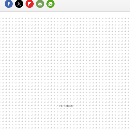
FACEBOOK
TWITTER
FLIPBOARD
E-
WHATSAPP
MAIL