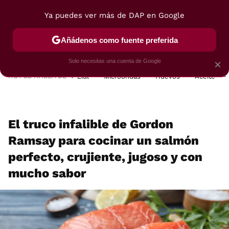
Ya puedes ver más de DAP en Google
MENÚ
NUEVO
Añádenos como fuente preferida
POSTRES
VIAJES
SELECCIÓN
VEGUI
Solo necesitas una cuenta de Google
×
HOY SE HABLA DE
Lidl
Microondas
Huevos
Aceite
El truco infalible de Gordon
Ramsay para cocinar un salmón
perfecto, crujiente, jugoso y con
mucho sabor