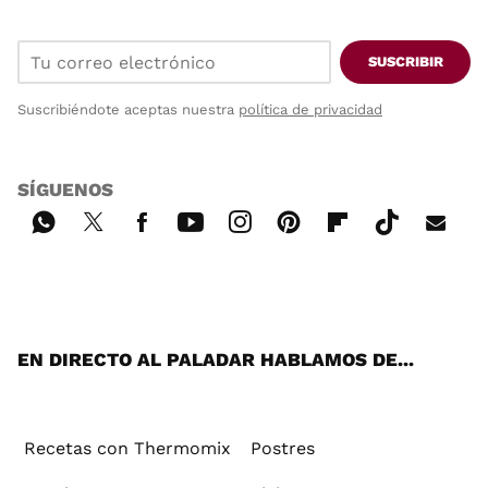
SUSCRIBIR
Suscribiéndote aceptas nuestra
política de privacidad
SÍGUENOS
Wh
Twi
Fac
You
Inst
Pint
Flip
Tikt
E-
ats
tter
ebo
tub
agr
ere
boa
ok
mai
App
ok
e
am
st
rd
l
EN DIRECTO AL PALADAR HABLAMOS DE...
Recetas con Thermomix
Postres