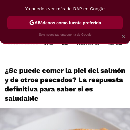
Ya puedes ver más de DAP en Google
MENÚ
NUEVO
Añádenos como fuente preferida
POSTRES
VIAJES
SELECCIÓN
VEGUI
Solo necesitas una cuenta de Google
×
HOY SE HABLA DE
Cena
Lidl
José Andrés
Mundial
¿Se puede comer la piel del salmón
y de otros pescados? La respuesta
definitiva para saber si es
saludable