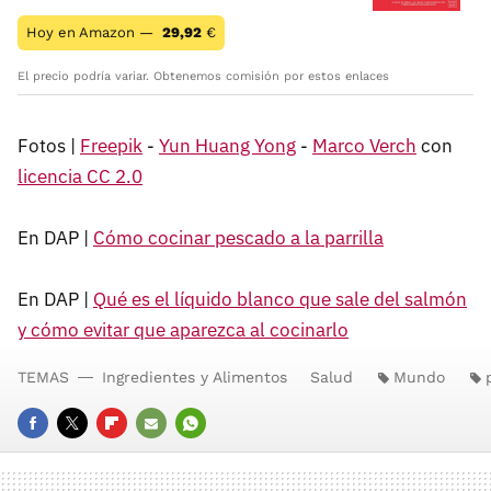
Hoy en Amazon —
29,92
€
El precio podría variar. Obtenemos comisión por estos enlaces
Fotos |
Freepik
-
Yun Huang Yong
-
Marco Verch
con
licencia CC 2.0
En DAP |
Cómo cocinar pescado a la parrilla
En DAP |
Qué es el líquido blanco que sale del salmón
y cómo evitar que aparezca al cocinarlo
TEMAS
Ingredientes y Alimentos
Salud
Mundo
FACEBOOK
TWITTER
FLIPBOARD
E-
WHATSAPP
MAIL