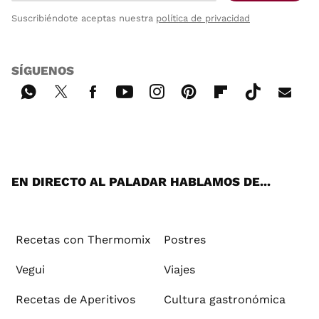
Suscribiéndote aceptas nuestra
política de privacidad
SÍGUENOS
Wh
Twi
Fac
You
Inst
Pint
Flip
Tikt
E-
ats
tter
ebo
tub
agr
ere
boa
ok
mai
App
ok
e
am
st
rd
l
EN DIRECTO AL PALADAR HABLAMOS DE...
Recetas con Thermomix
Postres
Vegui
Viajes
Recetas de Aperitivos
Cultura gastronómica