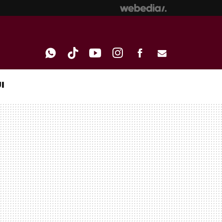
I
WHATSAPP
TIKTOK
YOUTUBE
INSTAGRAM
FACEBOOK
E-
MAIL