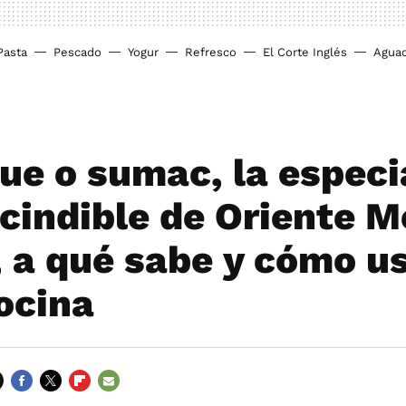
Pasta
Pescado
Yogur
Refresco
El Corte Inglés
Agua
e o sumac, la especi
cindible de Oriente M
, a qué sabe y cómo u
cocina
FACEBOOK
TWITTER
FLIPBOARD
E-