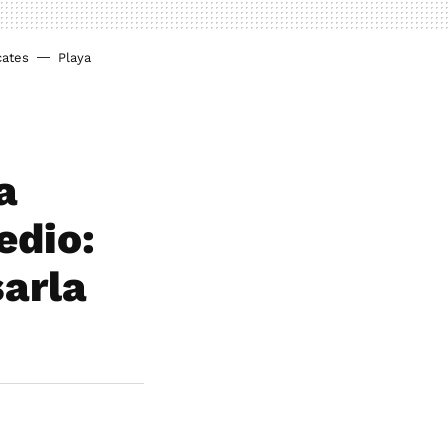
cates
Playa
a
edio:
sarla