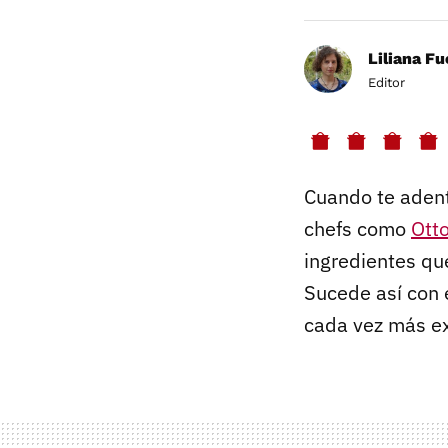
Liliana F
Editor
Cuando te adent
chefs como
Ott
ingredientes qu
Sucede así con 
cada vez más ex