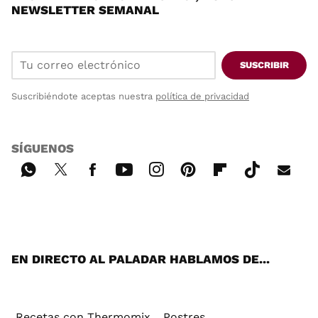
NEWSLETTER SEMANAL
SUSCRIBIR
Suscribiéndote aceptas nuestra
política de privacidad
SÍGUENOS
Wh
Twi
Fac
You
Inst
Pint
Flip
Tikt
E-
ats
tter
ebo
tub
agr
ere
boa
ok
mai
App
ok
e
am
st
rd
l
EN DIRECTO AL PALADAR HABLAMOS DE...
Recetas con Thermomix
Postres