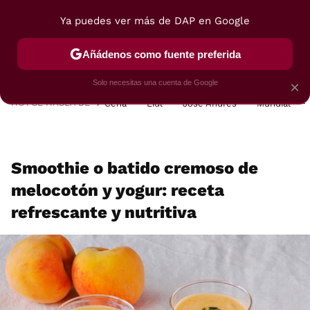
Ya puedes ver más de DAP en Google
MENÚ
NUEVO
Añádenos como fuente preferida
POSTRES
VIAJES
SELECCIÓN
VEGUI
Solo necesitas una cuenta de Google
×
HOY SE HABLA DE
Cena
Lidl
José Andrés
Mundial
Smoothie o batido cremoso de
melocotón y yogur: receta
refrescante y nutritiva