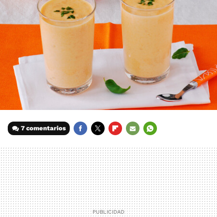
7 comentarios
FACEBOOK
TWITTER
FLIPBOARD
E-
WHATSAPP
MAIL