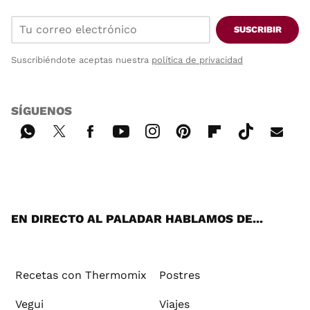
SUSCRIBIR
Suscribiéndote aceptas nuestra
política de privacidad
SÍGUENOS
Wh
Twi
Fac
You
Inst
Pint
Flip
Tikt
E-
ats
tter
ebo
tub
agr
ere
boa
ok
mai
App
ok
e
am
st
rd
l
EN DIRECTO AL PALADAR HABLAMOS DE...
Recetas con Thermomix
Postres
Vegui
Viajes