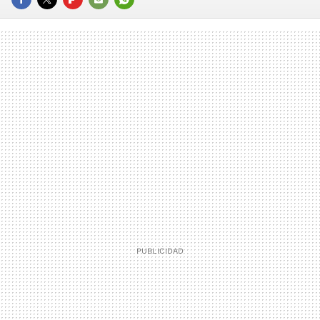
FACEBOOK
TWITTER
FLIPBOARD
E-
WHATSAPP
MAIL