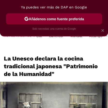
Ya puedes ver más de DAP en Google
MENÚ
NUEVO
Añádenos como fuente preferida
POSTRES
VIAJES
SELECCIÓN
VEGUI
Solo necesitas una cuenta de Google
×
HOY SE HABLA DE
Lidl
Carrefour
Mundial
Alcampo
La Unesco declara la cocina
tradicional japonesa "Patrimonio
de la Humanidad"