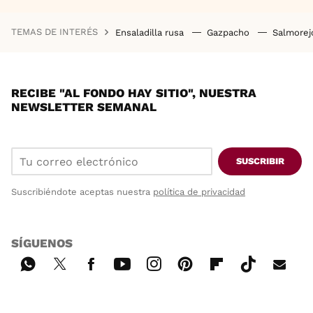
TEMAS DE INTERÉS
Ensaladilla rusa
Gazpacho
Salmore
RECIBE "AL FONDO HAY SITIO", NUESTRA
NEWSLETTER SEMANAL
SUSCRIBIR
Suscribiéndote aceptas nuestra
política de privacidad
SÍGUENOS
Wh
Twi
Fac
You
Inst
Pint
Flip
Tikt
E-
ats
tter
ebo
tub
agr
ere
boa
ok
mai