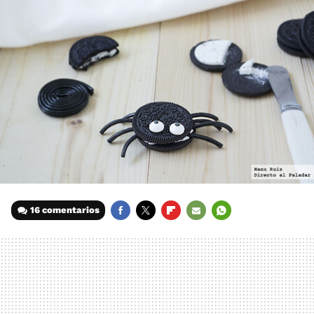
16 comentarios
FACEBOOK
TWITTER
FLIPBOARD
E-
WHATSAPP
MAIL