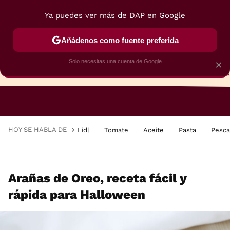
Ya puedes ver más de DAP en Google
Añádenos como fuente preferida
Solo necesitas una cuenta de Google
×
TARTAS
BIZCOCHOS
GALLETAS
HOY SE HABLA DE
Lidl
Tomate
Aceite
Pasta
Pesc
Arañas de Oreo, receta fácil y
rápida para Halloween