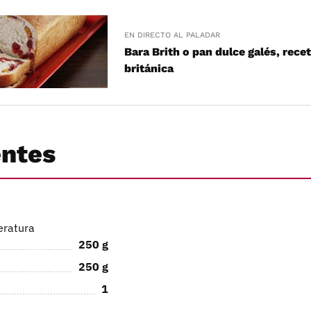
EN DIRECTO AL PALADAR
Bara Brith o pan dulce galés, recet
británica
entes
eratura
250
g
250
g
1