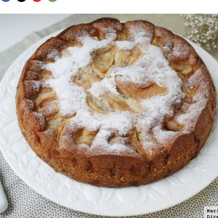
FACEBOOK
TWITTER
FLIPBOARD
E-
MAIL