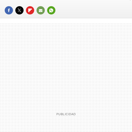
FACEBOOK
TWITTER
FLIPBOARD
E-
WHATSAPP
MAIL