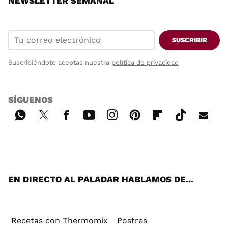
NEWSLETTER SEMANAL
SUSCRIBIR
Suscribiéndote aceptas nuestra
política de privacidad
SÍGUENOS
Wh
Twi
Fac
You
Inst
Pint
Flip
Tikt
E-
ats
tter
ebo
tub
agr
ere
boa
ok
mai
App
ok
e
am
st
rd
l
EN DIRECTO AL PALADAR HABLAMOS DE...
Recetas con Thermomix
Postres