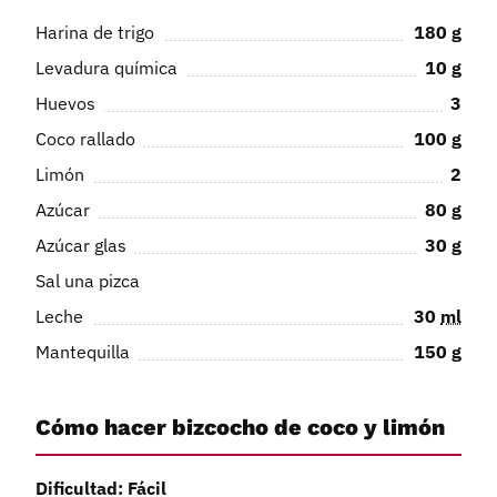
Harina de trigo
180
g
Levadura química
10
g
Huevos
3
Coco rallado
100
g
Limón
2
Azúcar
80
g
Azúcar glas
30
g
Sal una pizca
Leche
30
ml
Mantequilla
150
g
Cómo hacer bizcocho de coco y limón
Dificultad: Fácil