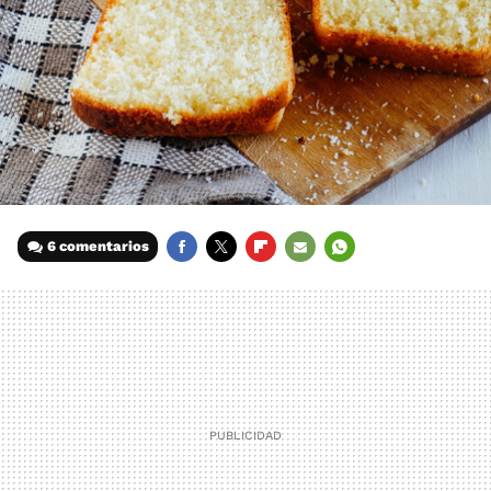
6 comentarios
FACEBOOK
TWITTER
FLIPBOARD
E-
WHATSAPP
MAIL