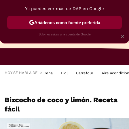
Ya puedes ver más de DAP en Google
Añádenos como fuente preferida
Solo necesitas una cuenta de Google
×
TARTAS
BIZCOCHOS
GALLETAS
HOY SE HABLA DE
Cena
Lidl
Carrefour
Aire acondicio
Bizcocho de coco y limón. Receta
fácil