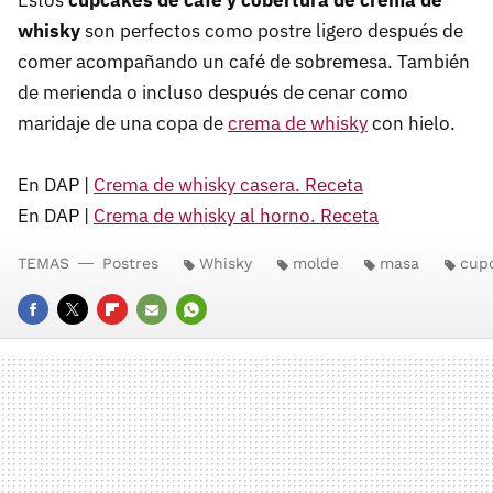
Estos
cupcakes de café y cobertura de crema de
whisky
son perfectos como postre ligero después de
comer acompañando un café de sobremesa. También
de merienda o incluso después de cenar como
maridaje de una copa de
crema de whisky
con hielo.
En DAP |
Crema de whisky casera. Receta
En DAP |
Crema de whisky al horno. Receta
TEMAS
Postres
Whisky
molde
masa
cup
FACEBOOK
TWITTER
FLIPBOARD
E-
WHATSAPP
MAIL