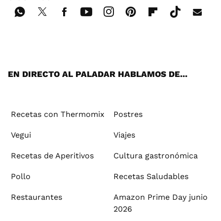
Wh
Twi
Fac
You
Inst
Pint
Flip
Tikt
E-
ats
tter
ebo
tub
agr
ere
boa
ok
mai
App
ok
e
am
st
rd
l
EN DIRECTO AL PALADAR HABLAMOS DE...
Recetas con Thermomix
Postres
Vegui
Viajes
Recetas de Aperitivos
Cultura gastronómica
Pollo
Recetas Saludables
Restaurantes
Amazon Prime Day junio
2026