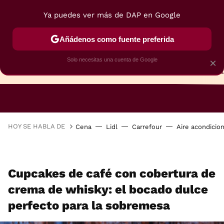
Ya puedes ver más de DAP en Google
Añádenos como fuente preferida
Solo necesitas una cuenta de Google
×
TARTAS
BIZCOCHOS
GALLETAS
HOY SE HABLA DE
Cena
Lidl
Carrefour
Aire acondicio
Cupcakes de café con cobertura de
crema de whisky: el bocado dulce
perfecto para la sobremesa