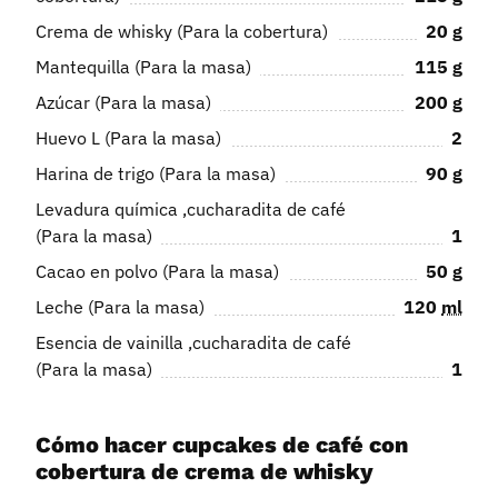
Crema de whisky (Para la cobertura)
20
g
Mantequilla (Para la masa)
115
g
Azúcar (Para la masa)
200
g
Huevo L (Para la masa)
2
Harina de trigo (Para la masa)
90
g
Levadura química ,cucharadita de café
(Para la masa)
1
Cacao en polvo (Para la masa)
50
g
Leche (Para la masa)
120
ml
Esencia de vainilla ,cucharadita de café
(Para la masa)
1
Cómo hacer cupcakes de café con
cobertura de crema de whisky