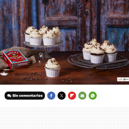
Sin comentarios
FACEBOOK
TWITTER
FLIPBOARD
E-
WHATSAPP
MAIL