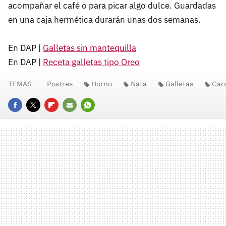
acompañar el café o para picar algo dulce. Guardadas
en una caja hermética durarán unas dos semanas.
En DAP |
Galletas sin mantequilla
En DAP |
Receta galletas tipo Oreo
TEMAS
Postres
Horno
Nata
Galletas
Car
FACEBOOK
TWITTER
FLIPBOARD
E-
WHATSAPP
MAIL