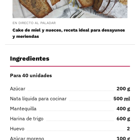
EN DIRECTO AL PALADAR
Cake de miel y nueces, receta ideal para desayunos
y meriendas
Ingredientes
Para 40 unidades
Azúcar
200
g
Nata líquida para cocinar
500
ml
Mantequilla
400
g
Harina de trigo
600
g
Huevo
2
Azúcar moreno
100
g