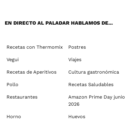
ats
tter
ebo
tub
agr
ere
boa
ok
mai
App
ok
e
am
st
rd
l
EN DIRECTO AL PALADAR HABLAMOS DE...
Recetas con Thermomix
Postres
Vegui
Viajes
Recetas de Aperitivos
Cultura gastronómica
Pollo
Recetas Saludables
Restaurantes
Amazon Prime Day junio
2026
Horno
Huevos