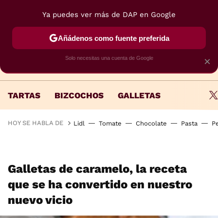
Ya puedes ver más de DAP en Google
MENÚ
NUEVO
Añádenos como fuente preferida
Solo necesitas una cuenta de Google
×
TARTAS
BIZCOCHOS
GALLETAS
HOY SE HABLA DE
Lidl
Tomate
Chocolate
Pasta
P
Galletas de caramelo, la receta
que se ha convertido en nuestro
nuevo vicio