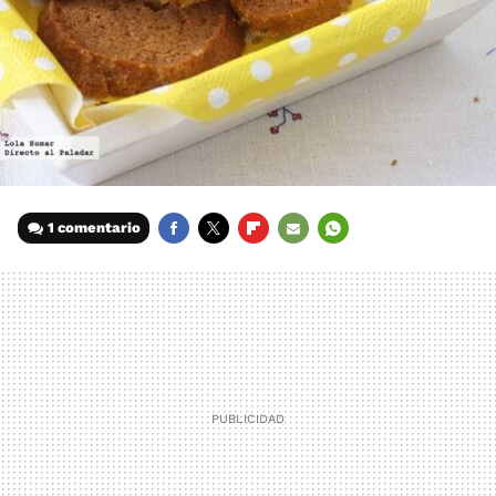
1 comentario
FACEBOOK
TWITTER
FLIPBOARD
E-
WHATSAPP
MAIL