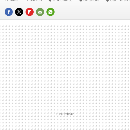
FACEBOOK
TWITTER
FLIPBOARD
E-
WHATSAPP
MAIL