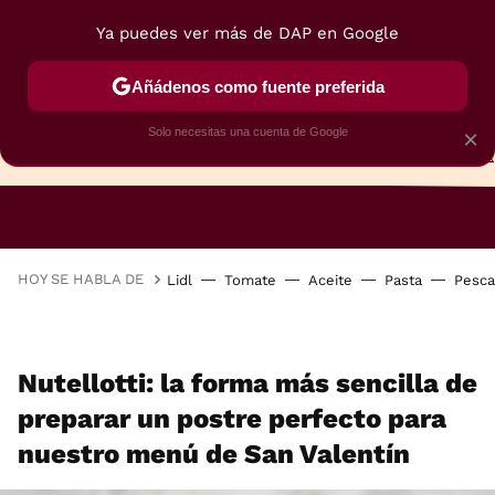
Ya puedes ver más de DAP en Google
Añádenos como fuente preferida
Solo necesitas una cuenta de Google
×
TARTAS
BIZCOCHOS
GALLETAS
HOY SE HABLA DE
Lidl
Tomate
Aceite
Pasta
Pesc
Nutellotti: la forma más sencilla de
preparar un postre perfecto para
nuestro menú de San Valentín