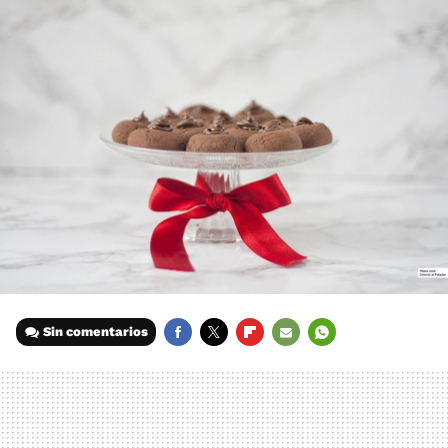
Sin comentarios
FACEBOOK
TWITTER
FLIPBOARD
E-
WHATSAPP
MAIL