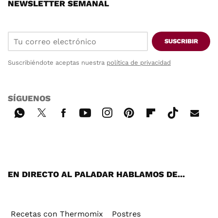
NEWSLETTER SEMANAL
SUSCRIBIR
Suscribiéndote aceptas nuestra
política de privacidad
SÍGUENOS
Wh
Twi
Fac
You
Inst
Pint
Flip
Tikt
E-
ats
tter
ebo
tub
agr
ere
boa
ok
mai
App
ok
e
am
st
rd
l
EN DIRECTO AL PALADAR HABLAMOS DE...
Recetas con Thermomix
Postres