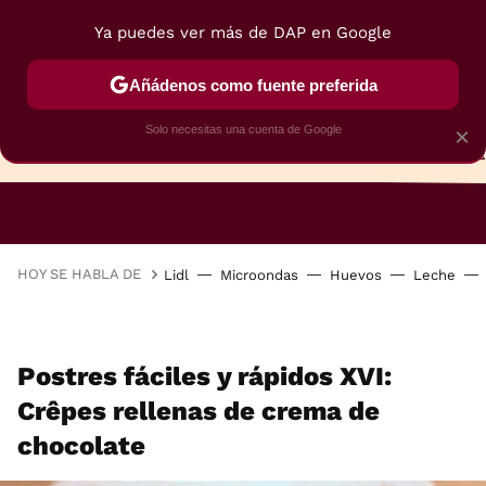
Ya puedes ver más de DAP en Google
Añádenos como fuente preferida
Solo necesitas una cuenta de Google
×
TARTAS
BIZCOCHOS
GALLETAS
HOY SE HABLA DE
Lidl
Microondas
Huevos
Leche
Postres fáciles y rápidos XVI:
Crêpes rellenas de crema de
chocolate