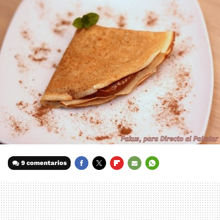
9 comentarios
FACEBOOK
TWITTER
FLIPBOARD
E-
WHATSAPP
MAIL