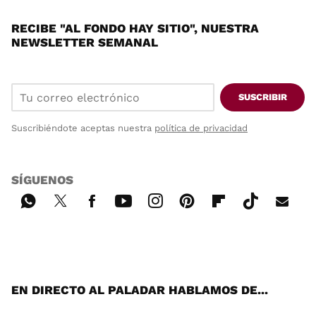
RECIBE "AL FONDO HAY SITIO", NUESTRA
NEWSLETTER SEMANAL
SUSCRIBIR
Suscribiéndote aceptas nuestra
política de privacidad
SÍGUENOS
Wh
Twi
Fac
You
Inst
Pint
Flip
Tikt
E-
ats
tter
ebo
tub
agr
ere
boa
ok
mai
App
ok
e
am
st
rd
l
EN DIRECTO AL PALADAR HABLAMOS DE...