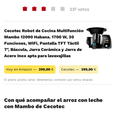
237 votos
Cecotec Robot de Cocina Multifunción
Mambo 12090 Habana. 1700 W, 30
Funciones, WiFi, Pantalla TFT Táctil
7", Báscula, Jarra Cerámica y Jarra de
Acero Inox apta para lavavajillas
Hoy en Amazon —
399,00
€
Cecotec —
399,00
€
El precio podría variar. Obtenemos comisión por estos enlaces
Con qué acompañar el arroz con leche
con Mambo de Cecotec