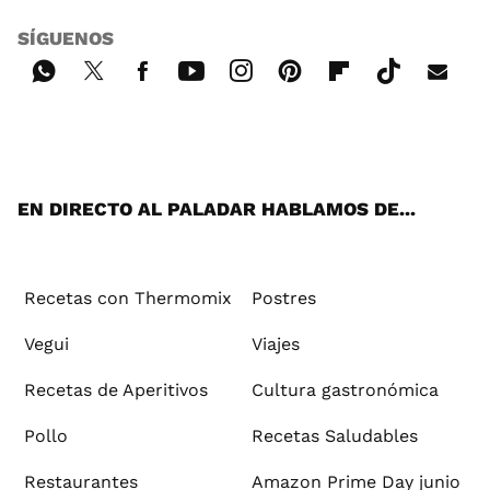
SÍGUENOS
Wh
Twi
Fac
You
Inst
Pint
Flip
Tikt
E-
ats
tter
ebo
tub
agr
ere
boa
ok
mai
App
ok
e
am
st
rd
l
EN DIRECTO AL PALADAR HABLAMOS DE...
Recetas con Thermomix
Postres
Vegui
Viajes
Recetas de Aperitivos
Cultura gastronómica
Pollo
Recetas Saludables
Restaurantes
Amazon Prime Day junio