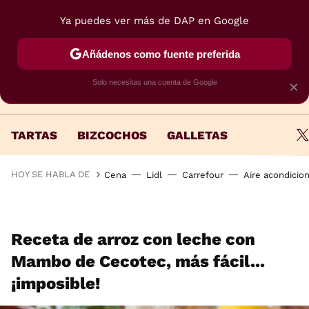
Ya puedes ver más de DAP en Google
MENÚ
NUEVO
Añádenos como fuente preferida
Solo necesitas una cuenta de Google
×
TARTAS
BIZCOCHOS
GALLETAS
HOY SE HABLA DE
Cena
Lidl
Carrefour
Aire acondicio
Receta de arroz con leche con
Mambo de Cecotec, más fácil...
¡imposible!