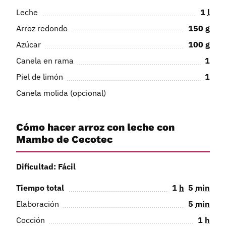
Leche
1
l
Arroz redondo
150
g
Azúcar
100
g
Canela en rama
1
Piel de limón
1
Canela molida (opcional)
Cómo hacer arroz con leche con
Mambo de Cecotec
Dificultad: Fácil
Tiempo total
1
h
5
min
Elaboración
5
min
Cocción
1
h