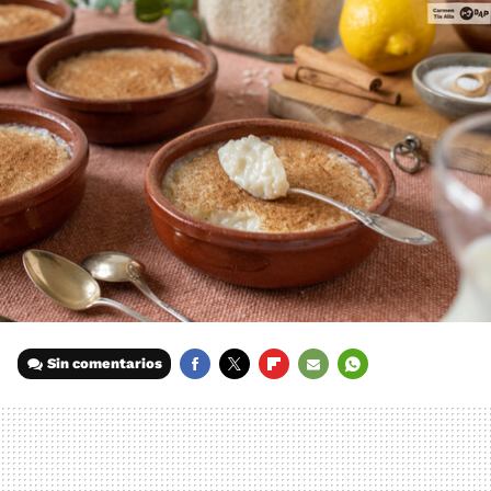
Sin comentarios
FACEBOOK
TWITTER
FLIPBOARD
E-
WHATSAPP
MAIL