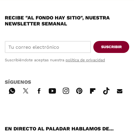
RECIBE "AL FONDO HAY SITIO", NUESTRA
NEWSLETTER SEMANAL
SUSCRIBIR
Suscribiéndote aceptas nuestra
política de privacidad
SÍGUENOS
Wh
Twi
Fac
You
Inst
Pint
Flip
Tikt
E-
ats
tter
ebo
tub
agr
ere
boa
ok
mai
App
ok
e
am
st
rd
l
EN DIRECTO AL PALADAR HABLAMOS DE...