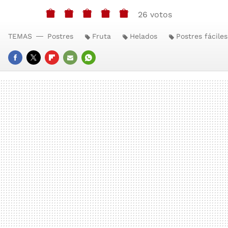
26 votos
TEMAS
Postres
Fruta
Helados
Postres fáciles
FACEBOOK
TWITTER
FLIPBOARD
E-
WHATSAPP
MAIL