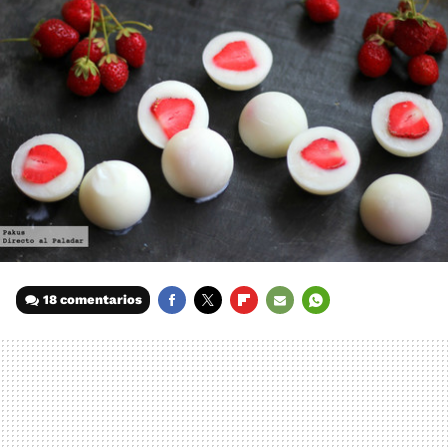
18 comentarios
FACEBOOK
TWITTER
FLIPBOARD
E-
WHATSAPP
MAIL