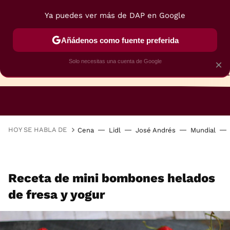
Ya puedes ver más de DAP en Google
Añádenos como fuente preferida
Solo necesitas una cuenta de Google
×
TARTAS
BIZCOCHOS
GALLETAS
HOY SE HABLA DE
Cena
Lidl
José Andrés
Mundial
Receta de mini bombones helados
de fresa y yogur