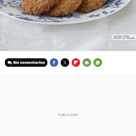
Sin comentarios
FACEBOOK
TWITTER
FLIPBOARD
E-
WHATSAPP
MAIL