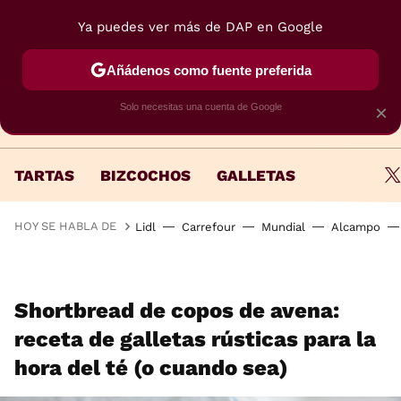
Ya puedes ver más de DAP en Google
MENÚ
NUEVO
Añádenos como fuente preferida
Solo necesitas una cuenta de Google
×
TARTAS
BIZCOCHOS
GALLETAS
HOY SE HABLA DE
Lidl
Carrefour
Mundial
Alcampo
Shortbread de copos de avena:
receta de galletas rústicas para la
hora del té (o cuando sea)