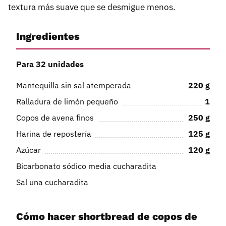
textura más suave que se desmigue menos.
Ingredientes
Para 32 unidades
Mantequilla sin sal atemperada
220
g
Ralladura de limón pequeño
1
Copos de avena finos
250
g
Harina de repostería
125
g
Azúcar
120
g
Bicarbonato sódico media cucharadita
Sal una cucharadita
Cómo hacer shortbread de copos de