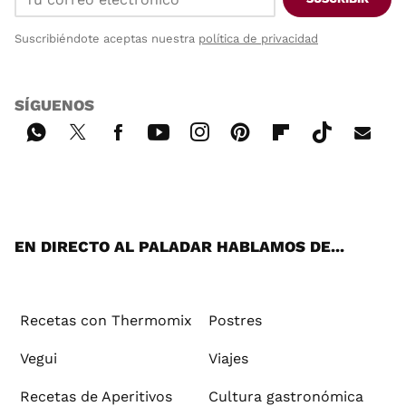
Suscribiéndote aceptas nuestra
política de privacidad
SÍGUENOS
Wh
Twi
Fac
You
Inst
Pint
Flip
Tikt
E-
ats
tter
ebo
tub
agr
ere
boa
ok
mai
App
ok
e
am
st
rd
l
EN DIRECTO AL PALADAR HABLAMOS DE...
Recetas con Thermomix
Postres
Vegui
Viajes
Recetas de Aperitivos
Cultura gastronómica