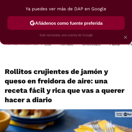
Ya puedes ver más de DAP en Google
MENÚ
NUEVO
Añádenos como fuente preferida
POSTRES
VIAJES
SELECCIÓN
VEGUI
Solo necesitas una cuenta de Google
×
HOY SE HABLA DE
Lidl
Tomate
Chocolate
Pasta
P
Rollitos crujientes de jamón y
queso en freidora de aire: una
receta fácil y rica que vas a querer
hacer a diario