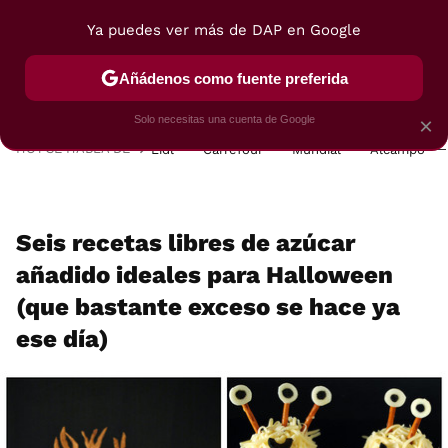
Ya puedes ver más de DAP en Google
MENÚ
NUEVO
Añádenos como fuente preferida
POSTRES
VIAJES
SELECCIÓN
VEGUI
Solo necesitas una cuenta de Google
×
HOY SE HABLA DE
Lidl
Carrefour
Mundial
Alcampo
Seis recetas libres de azúcar
añadido ideales para Halloween
(que bastante exceso se hace ya
ese día)