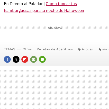
En Directo al Paladar |
Como tunear tus
hamburguesas para la noche de Halloween
TEMAS
Otros
Recetas de Aperitivos
Azúcar
sin
FACEBOOK
TWITTER
FLIPBOARD
E-
WHATSAPP
MAIL