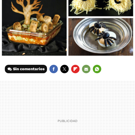
Sin comentarios
FACEBOOK
TWITTER
FLIPBOARD
E-
WHATSAPP
MAIL