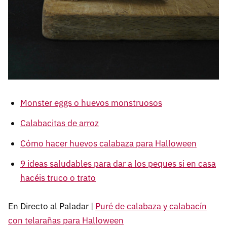
Monster eggs o huevos monstruosos
Calabacitas de arroz
Cómo hacer huevos calabaza para Halloween
9 ideas saludables para dar a los peques si en casa
hacéis truco o trato
En Directo al Paladar |
Puré de calabaza y calabacín
con telarañas para Halloween