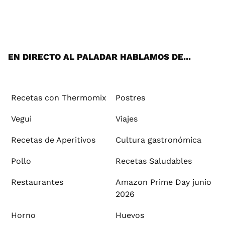
Wh
Twi
Fac
You
Inst
Pint
Flip
Tikt
E-
ats
tter
ebo
tub
agr
ere
boa
ok
mai
App
ok
e
am
st
rd
l
EN DIRECTO AL PALADAR HABLAMOS DE...
Recetas con Thermomix
Postres
Vegui
Viajes
Recetas de Aperitivos
Cultura gastronómica
Pollo
Recetas Saludables
Restaurantes
Amazon Prime Day junio
2026
Horno
Huevos