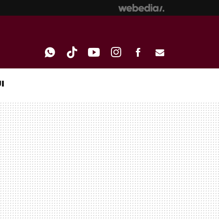
I
WHATSAPP
TIKTOK
YOUTUBE
INSTAGRAM
FACEBOOK
E-
MAIL