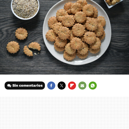
Sin comentarios
FACEBOOK
TWITTER
FLIPBOARD
E-
WHATSAPP
MAIL