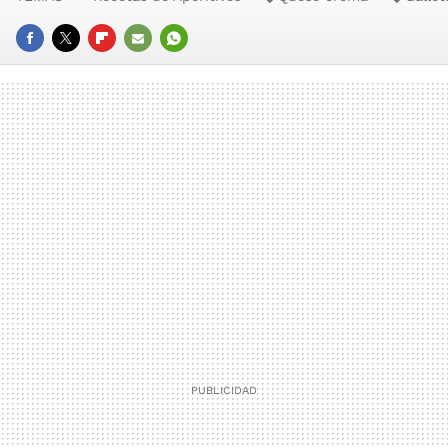
FACEBOOK
TWITTER
FLIPBOARD
E-
WHATSAPP
MAIL