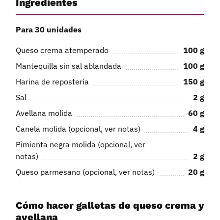
Ingredientes
Para 30 unidades
Queso crema atemperado
100
g
Mantequilla sin sal ablandada
100
g
Harina de repostería
150
g
Sal
2
g
Avellana molida
60
g
Canela molida (opcional, ver notas)
4
g
Pimienta negra molida (opcional, ver
notas)
2
g
Queso parmesano (opcional, ver notas)
20
g
Cómo hacer galletas de queso crema y
avellana