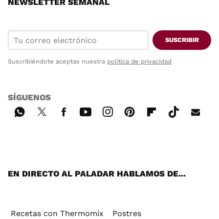
NEWSLETTER SEMANAL
SUSCRIBIR
Suscribiéndote aceptas nuestra
política de privacidad
SÍGUENOS
Wh
Twi
Fac
You
Inst
Pint
Flip
Tikt
E-
ats
tter
ebo
tub
agr
ere
boa
ok
mai
App
ok
e
am
st
rd
l
EN DIRECTO AL PALADAR HABLAMOS DE...
Recetas con Thermomix
Postres