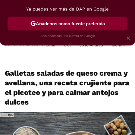
Ya puedes ver más de DAP en Google
MENÚ
NUEVO
Añádenos como fuente preferida
POSTRES
VIAJES
SELECCIÓN
VEGUI
Solo necesitas una cuenta de Google
×
HOY SE HABLA DE
Cena
Lidl
José Andrés
Mundial
Galletas saladas de queso crema y
avellana, una receta crujiente para
el picoteo y para calmar antojos
dulces