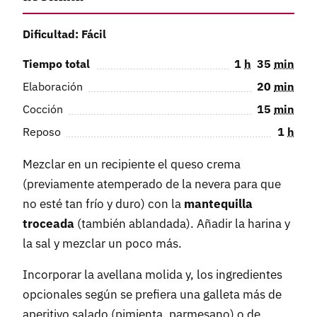
Dificultad: Fácil
Tiempo total
1
h
35
min
Elaboración
20
min
Cocción
15
min
Reposo
1
h
Mezclar en un recipiente el queso crema
(previamente atemperado de la nevera para que
no esté tan frío y duro) con la
mantequilla
troceada
(también ablandada). Añadir la harina y
la sal y mezclar un poco más.
Incorporar la avellana molida y, los ingredientes
opcionales según se prefiera una galleta más de
aperitivo salado (pimienta, parmesano) o de