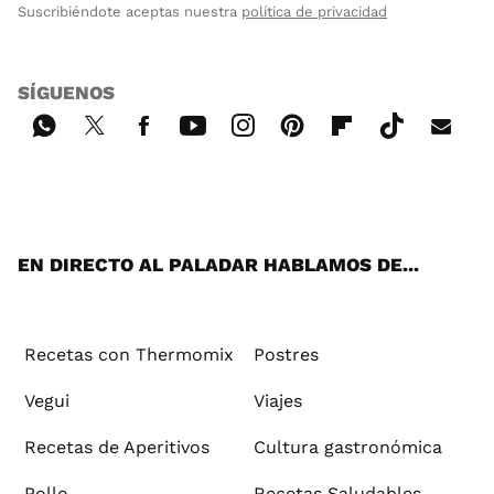
Suscribiéndote aceptas nuestra
política de privacidad
SÍGUENOS
Wh
Twi
Fac
You
Inst
Pint
Flip
Tikt
E-
ats
tter
ebo
tub
agr
ere
boa
ok
mai
App
ok
e
am
st
rd
l
EN DIRECTO AL PALADAR HABLAMOS DE...
Recetas con Thermomix
Postres
Vegui
Viajes
Recetas de Aperitivos
Cultura gastronómica
Pollo
Recetas Saludables