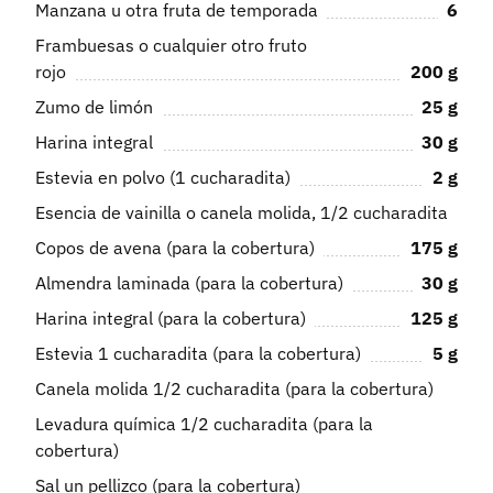
Manzana u otra fruta de temporada
6
Frambuesas o cualquier otro fruto
rojo
200
g
Zumo de limón
25
g
Harina integral
30
g
Estevia en polvo (1 cucharadita)
2
g
Esencia de vainilla o canela molida, 1/2 cucharadita
Copos de avena (para la cobertura)
175
g
Almendra laminada (para la cobertura)
30
g
Harina integral (para la cobertura)
125
g
Estevia 1 cucharadita (para la cobertura)
5
g
Canela molida 1/2 cucharadita (para la cobertura)
Levadura química 1/2 cucharadita (para la
cobertura)
Sal un pellizco (para la cobertura)