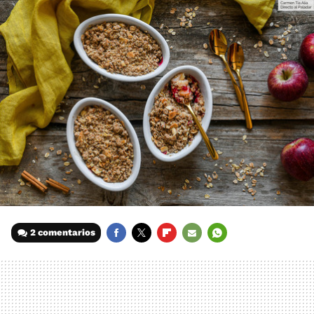
2 comentarios
FACEBOOK
TWITTER
FLIPBOARD
E-
WHATSAPP
MAIL