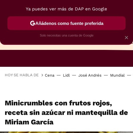
Ya puedes ver más de DAP en Google
Añádenos como fuente preferida
Solo necesitas una cuenta de Google
×
TARTAS
BIZCOCHOS
GALLETAS
HOY SE HABLA DE
Cena
Lidl
José Andrés
Mundial
Minicrumbles con frutos rojos,
receta sin azúcar ni mantequilla de
Miriam García