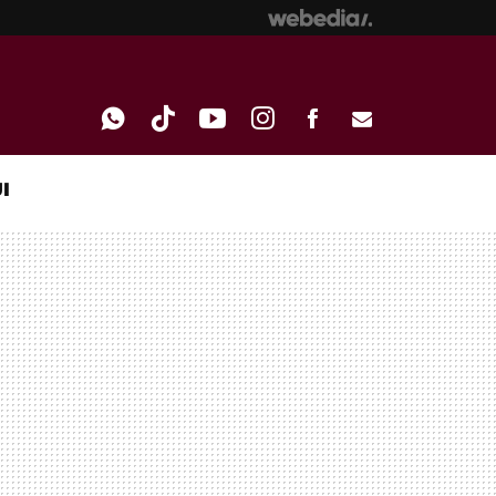
I
WHATSAPP
TIKTOK
YOUTUBE
INSTAGRAM
FACEBOOK
E-
MAIL