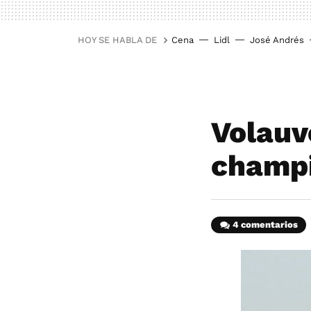
HOY SE HABLA DE
Cena
Lidl
José Andrés
Volauv
champi
4 comentarios