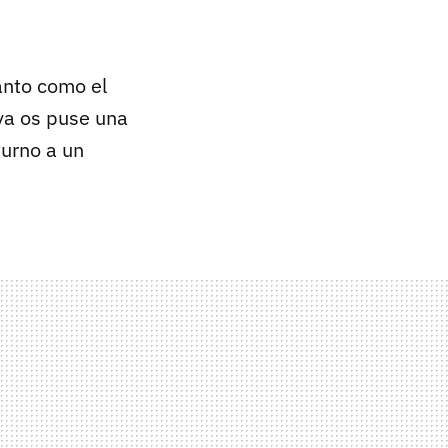
anto como el
 ya os puse una
turno a un