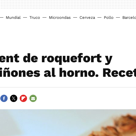
Mundial
Truco
Microondas
Cerveza
Pollo
Barcel
ent de roquefort y
ñones al horno. Rece
FACEBOOK
TWITTER
FLIPBOARD
E-
MAIL