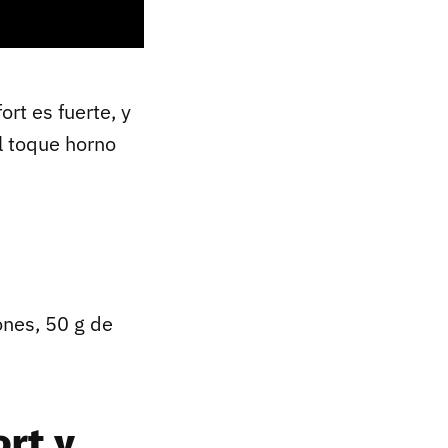
ort es fuerte, y
l toque horno
nes, 50 g de
rt y