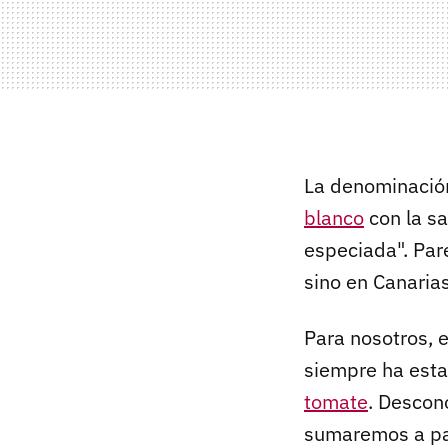
La denominación
blanco
con la sa
especiada". Par
sino en Canaria
Para nosotros, 
siempre ha est
tomate
. Descon
sumaremos a par