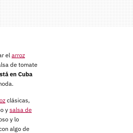
ar el
arroz
alsa de tomate
está en Cuba
moda.
oz
clásicas,
io y
salsa de
oso y lo
con algo de