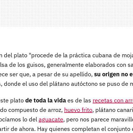
 del plato "procede de la práctica cubana de moj
lsa de los guisos, generalmente elaborados con s
ece ser que, a pesar de su apellido,
su origen no 
s, donde el uso del plátano autóctono se puso de 
este plato
de toda la vida
es de las
recetas con arr
ado compuesto de arroz,
huevo frito
, plátano canar
ocíamos lo del
aguacate
, pero nos parece maravill
tir de ahora. Hay quienes completan el conjunto 