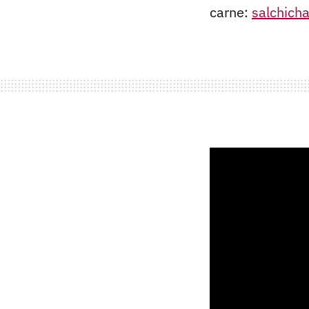
carne:
salchich