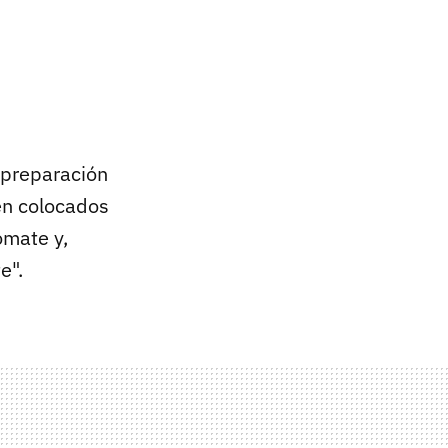
 preparación
ven colocados
omate y,
e".