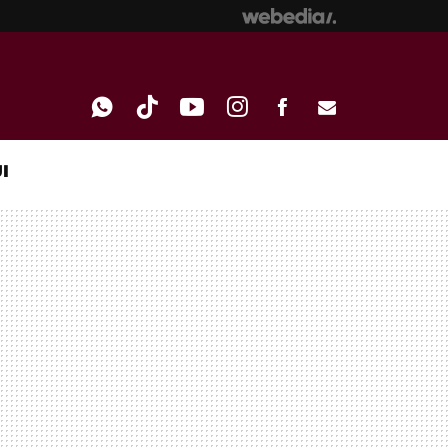
I
WHATSAPP
TIKTOK
YOUTUBE
INSTAGRAM
FACEBOOK
E-
MAIL