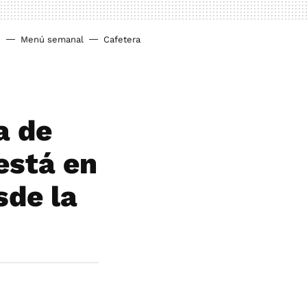
o
Menú semanal
Cafetera
a de
está en
de la