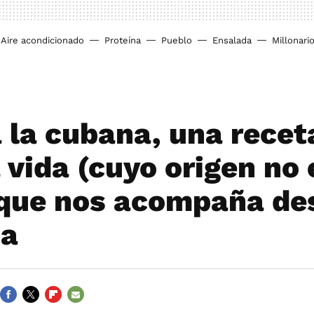
Aire acondicionado
Proteína
Pueblo
Ensalada
Millonari
a la cubana, una recet
 vida (cuyo origen no 
que nos acompaña des
ia
FACEBOOK
TWITTER
FLIPBOARD
E-