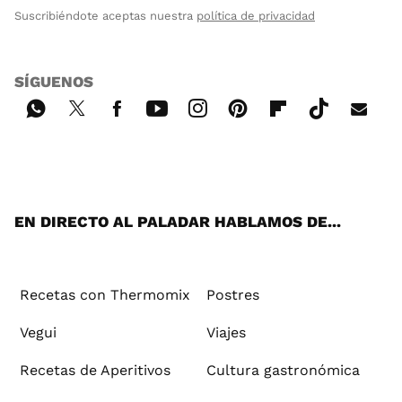
Suscribiéndote aceptas nuestra
política de privacidad
SÍGUENOS
Wh
Twi
Fac
You
Inst
Pint
Flip
Tikt
E-
ats
tter
ebo
tub
agr
ere
boa
ok
mai
App
ok
e
am
st
rd
l
EN DIRECTO AL PALADAR HABLAMOS DE...
Recetas con Thermomix
Postres
Vegui
Viajes
Recetas de Aperitivos
Cultura gastronómica