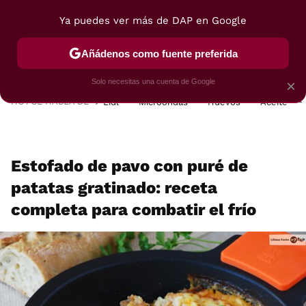
Ya puedes ver más de DAP en Google
MENÚ
NUEVO
Añádenos como fuente preferida
POSTRES
VIAJES
SELECCIÓN
VEGUI
Solo necesitas una cuenta de Google
×
HOY SE HABLA DE
Lidl
Microondas
Huevos
Aceite
Estofado de pavo con puré de
patatas gratinado: receta
completa para combatir el frío