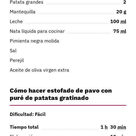
Patata grandes
2
Mantequilla
20
g
Leche
100
ml
Nata líquida para cocinar
75
ml
Pimienta negra molida
Sal
Perejil
Aceite de oliva virgen extra
Cómo hacer estofado de pavo con
puré de patatas gratinado
Dificultad: Fácil
Tiempo total
1
h
30
min