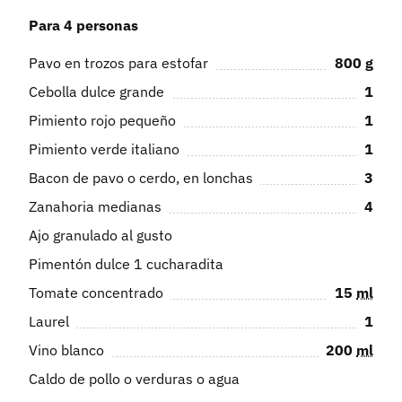
Para 4 personas
Pavo en trozos para estofar
800
g
Cebolla dulce grande
1
Pimiento rojo pequeño
1
Pimiento verde italiano
1
Bacon de pavo o cerdo, en lonchas
3
Zanahoria medianas
4
Ajo granulado al gusto
Pimentón dulce 1 cucharadita
Tomate concentrado
15
ml
Laurel
1
Vino blanco
200
ml
Caldo de pollo o verduras o agua