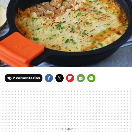
2 comentarios
FACEBOOK
TWITTER
FLIPBOARD
E-
WHATSAPP
MAIL