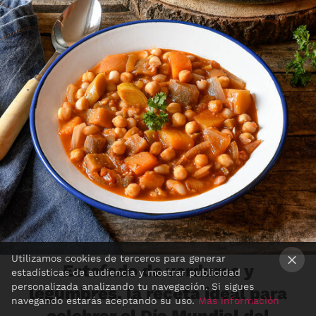
Utilizamos cookies de terceros para generar
Estofado de verduras y
estadísticas de audiencia y mostrar publicidad
×
personalizada analizando tu navegación. Si sigues
legumbres, la receta ideal para
navegando estarás aceptando su uso.
Más información
celebrar el Día Mundial del