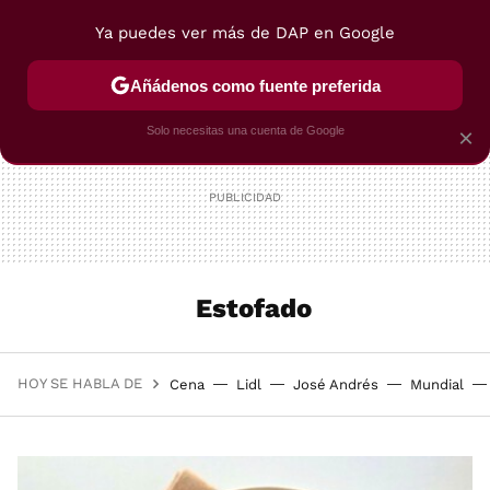
Ya puedes ver más de DAP en Google
MENÚ
NUEVO
Añádenos como fuente preferida
POSTRES
VIAJES
SELECCIÓN
VEGUI
Solo necesitas una cuenta de Google
×
Estofado
HOY SE HABLA DE
Cena
Lidl
José Andrés
Mundial