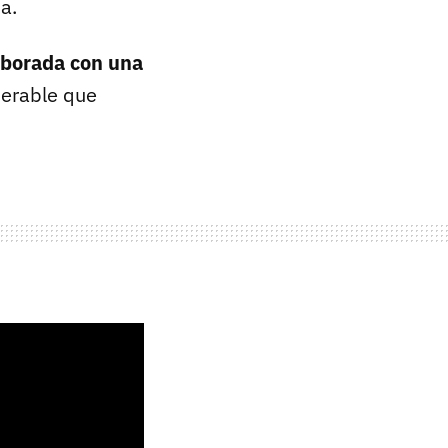
a.
aborada con una
perable que