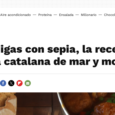
Aire acondicionado
Proteína
Ensalada
Millonario
Chocol
igas con sepia, la rec
a catalana de mar y 
FACEBOOK
TWITTER
FLIPBOARD
E-
MAIL