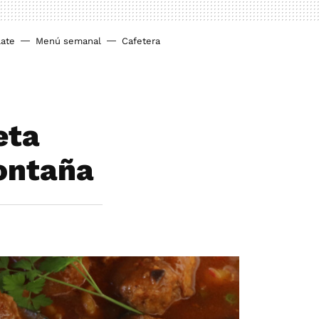
ate
Menú semanal
Cafetera
eta
montaña