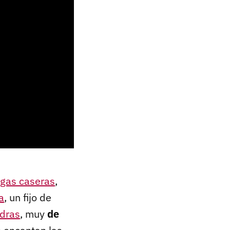
igas caseras
,
a
, un fijo de
ndras
, muy
de