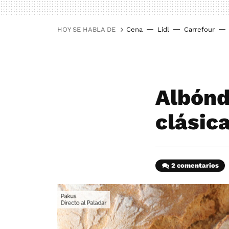
HOY SE HABLA DE
Cena
Lidl
Carrefour
Albónd
clásic
2 comentarios