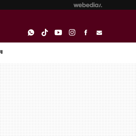
I
WHATSAPP
TIKTOK
YOUTUBE
INSTAGRAM
FACEBOOK
E-
MAIL