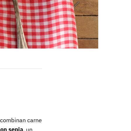
 combinan carne
con sepia
, un