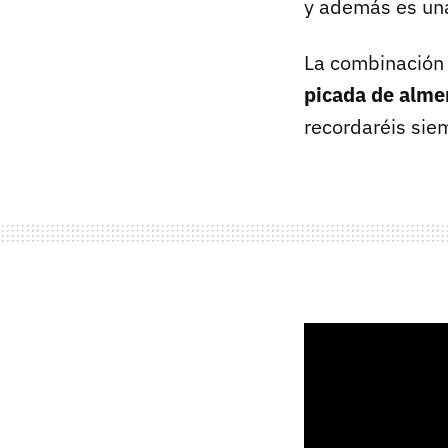
y además es una
La combinación 
picada de alme
recordaréis sie