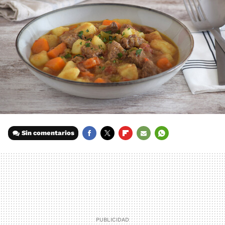
Sin comentarios
FACEBOOK
TWITTER
FLIPBOARD
E-
WHATSAPP
MAIL