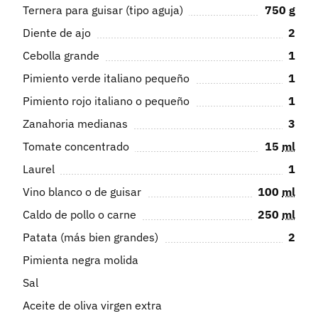
Ternera para guisar (tipo aguja)
750
g
Diente de ajo
2
Cebolla grande
1
Pimiento verde italiano pequeño
1
Pimiento rojo italiano o pequeño
1
Zanahoria medianas
3
Tomate concentrado
15
ml
Laurel
1
Vino blanco o de guisar
100
ml
Caldo de pollo o carne
250
ml
Patata (más bien grandes)
2
Pimienta negra molida
Sal
Aceite de oliva virgen extra