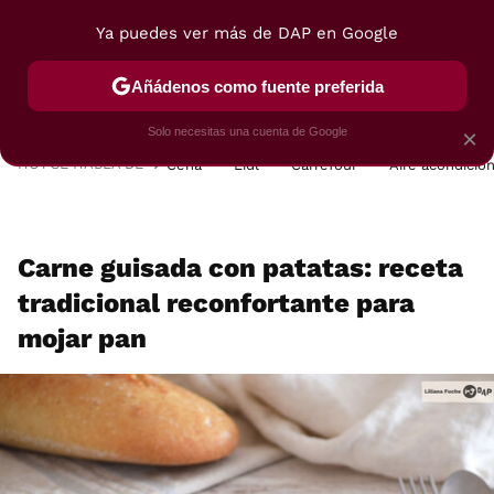
Ya puedes ver más de DAP en Google
MENÚ
NUEVO
Añádenos como fuente preferida
POSTRES
VIAJES
SELECCIÓN
VEGUI
Solo necesitas una cuenta de Google
×
HOY SE HABLA DE
Cena
Lidl
Carrefour
Aire acondicio
Carne guisada con patatas: receta
tradicional reconfortante para
mojar pan