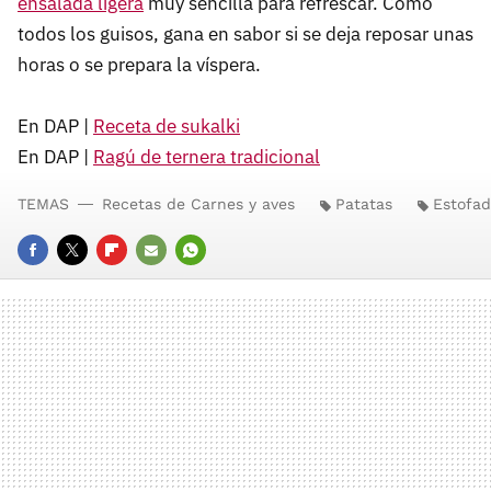
ensalada ligera
muy sencilla para refrescar. Como
todos los guisos, gana en sabor si se deja reposar unas
horas o se prepara la víspera.
En DAP |
Receta de sukalki
En DAP |
Ragú de ternera tradicional
TEMAS
Recetas de Carnes y aves
Patatas
Estofa
FACEBOOK
TWITTER
FLIPBOARD
E-
WHATSAPP
MAIL