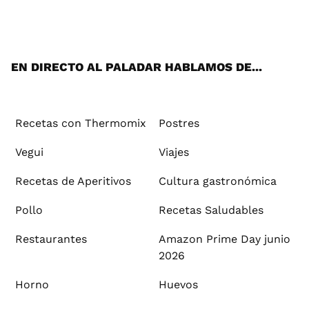
ats
tter
ebo
tub
agr
ere
boa
ok
mai
App
ok
e
am
st
rd
l
EN DIRECTO AL PALADAR HABLAMOS DE...
Recetas con Thermomix
Postres
Vegui
Viajes
Recetas de Aperitivos
Cultura gastronómica
Pollo
Recetas Saludables
Restaurantes
Amazon Prime Day junio
2026
Horno
Huevos