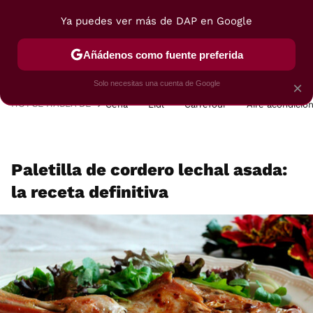
Ya puedes ver más de DAP en Google
MENÚ
NUEVO
Añádenos como fuente preferida
POSTRES
VIAJES
SELECCIÓN
VEGUI
Solo necesitas una cuenta de Google
×
HOY SE HABLA DE
Cena
Lidl
Carrefour
Aire acondicio
Paletilla de cordero lechal asada:
la receta definitiva