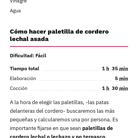
Vinagre
Agua
Cómo hacer paletilla de cordero
lechal asada
Dificultad: Fácil
Tiempo total
1
h
35
min
Elaboración
5
min
Cocción
1
h
30
min
A la hora de elegir las paletillas, -las patas
delanteras del cordero- buscaremos las más
pequeñas y calcularemos una por persona. Es
importante fijarse en que sean
paletillas de
cordero lechal o lechazo y no ternasco,