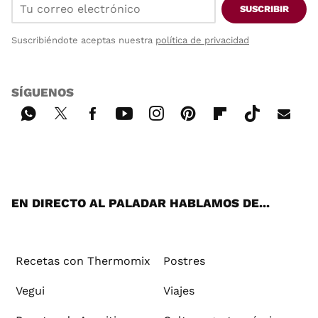
SUSCRIBIR
Suscribiéndote aceptas nuestra
política de privacidad
SÍGUENOS
Wh
Twi
Fac
You
Inst
Pint
Flip
Tikt
E-
ats
tter
ebo
tub
agr
ere
boa
ok
mai
App
ok
e
am
st
rd
l
EN DIRECTO AL PALADAR HABLAMOS DE...
Recetas con Thermomix
Postres
Vegui
Viajes