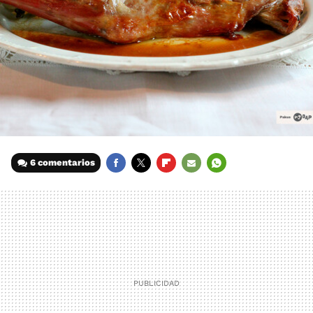
6 comentarios
FACEBOOK
TWITTER
FLIPBOARD
E-
WHATSAPP
MAIL