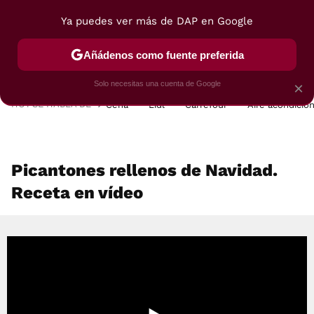
Ya puedes ver más de DAP en Google
MENÚ
NUEVO
Añádenos como fuente preferida
POSTRES
VIAJES
SELECCIÓN
VEGUI
Solo necesitas una cuenta de Google
×
HOY SE HABLA DE
Cena
Lidl
Carrefour
Aire acondicio
Picantones rellenos de Navidad.
Receta en vídeo