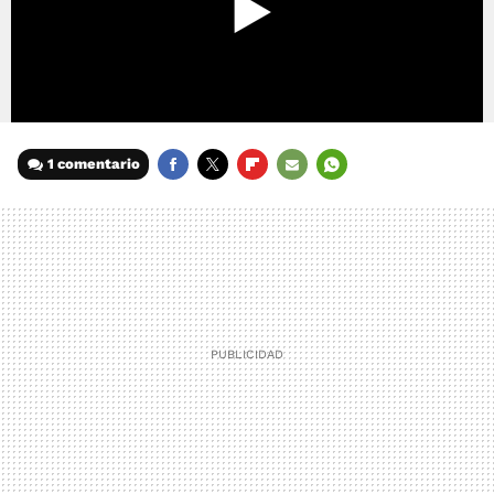
1 comentario
FACEBOOK
TWITTER
FLIPBOARD
E-
WHATSAPP
MAIL