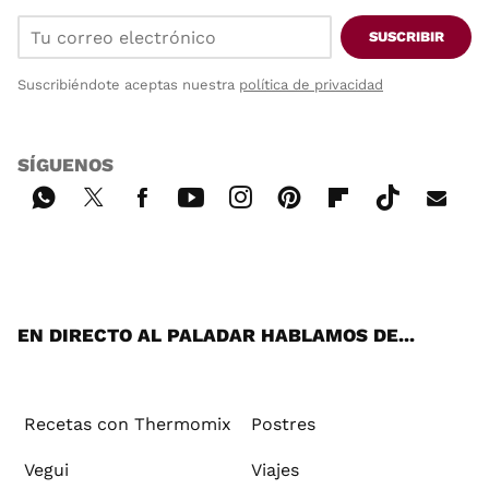
SUSCRIBIR
Suscribiéndote aceptas nuestra
política de privacidad
SÍGUENOS
Wh
Twi
Fac
You
Inst
Pint
Flip
Tikt
E-
ats
tter
ebo
tub
agr
ere
boa
ok
mai
App
ok
e
am
st
rd
l
EN DIRECTO AL PALADAR HABLAMOS DE...
Recetas con Thermomix
Postres
Vegui
Viajes