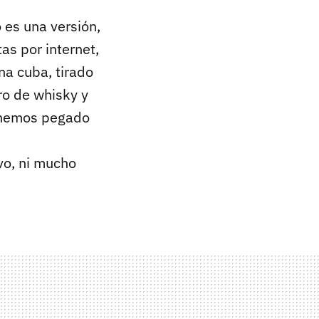
 es una versión,
as por internet,
na cuba, tirado
ro de whisky y
e hemos pegado
vo, ni mucho