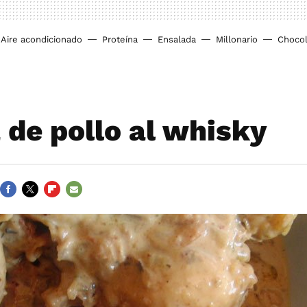
Aire acondicionado
Proteína
Ensalada
Millonario
Chocol
 de pollo al whisky
FACEBOOK
TWITTER
FLIPBOARD
E-
MAIL