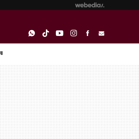
I
WHATSAPP
TIKTOK
YOUTUBE
INSTAGRAM
FACEBOOK
E-
MAIL