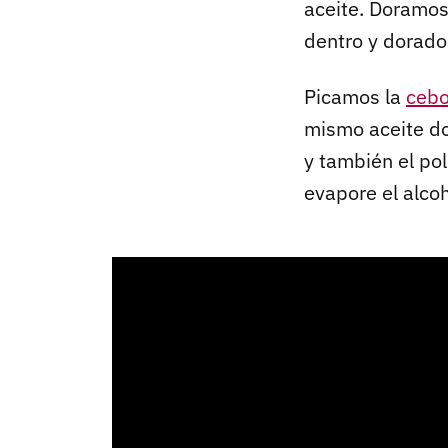
aceite. Doramos
dentro y dorado
Picamos la
cebo
mismo aceite do
y también el po
evapore el alcoh