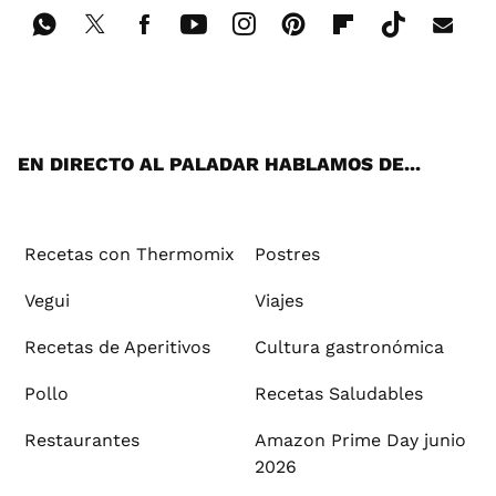
Wh
Twi
Fac
You
Inst
Pint
Flip
Tikt
E-
ats
tter
ebo
tub
agr
ere
boa
ok
mai
App
ok
e
am
st
rd
l
EN DIRECTO AL PALADAR HABLAMOS DE...
Recetas con Thermomix
Postres
Vegui
Viajes
Recetas de Aperitivos
Cultura gastronómica
Pollo
Recetas Saludables
Restaurantes
Amazon Prime Day junio
2026