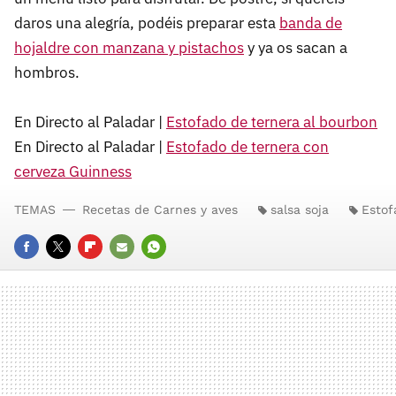
daros una alegría, podéis preparar esta
banda de
hojaldre con manzana y pistachos
y ya os sacan a
hombros.
En Directo al Paladar |
Estofado de ternera al bourbon
En Directo al Paladar |
Estofado de ternera con
cerveza Guinness
TEMAS
Recetas de Carnes y aves
salsa soja
Estof
FACEBOOK
TWITTER
FLIPBOARD
E-
WHATSAPP
MAIL