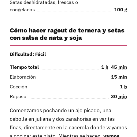
Setas deshidratadas, frescas o
congeladas
100
g
Cómo hacer ragout de ternera y setas
con salsa de nata y soja
Dificultad: Fácil
Tiempo total
1
h
45
min
Elaboración
15
min
Cocción
1
h
Reposo
30
min
Comenzamos pochando un ajo picado, una
cebolla en juliana y dos zanahorias en varitas
finas, directamente en la cacerola donde vayamos
a cocinar este plato. Mientras se hacen,
vamos