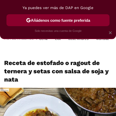
Ya puedes ver más de DAP en Google
MENÚ
NUEVO
Añádenos como fuente preferida
POSTRES
VIAJES
SELECCIÓN
VEGUI
Solo necesitas una cuenta de Google
×
HOY SE HABLA DE
Cena
Lidl
José Andrés
Mundial
Receta de estofado o ragout de
ternera y setas con salsa de soja y
nata