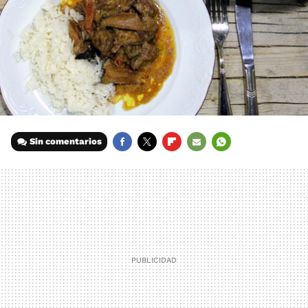
Sin comentarios
FACEBOOK
TWITTER
FLIPBOARD
E-
WHATSAPP
MAIL