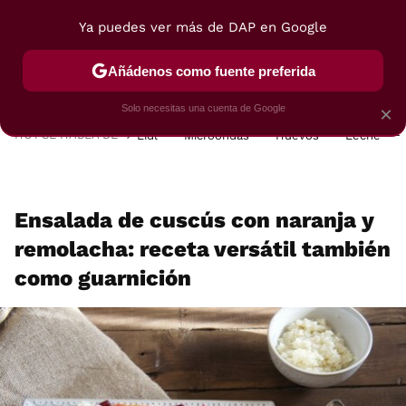
Ya puedes ver más de DAP en Google
MENÚ
NUEVO
Añádenos como fuente preferida
POSTRES
VIAJES
SELECCIÓN
VEGUI
Solo necesitas una cuenta de Google
×
HOY SE HABLA DE
Lidl
Microondas
Huevos
Leche
Ensalada de cuscús con naranja y
remolacha: receta versátil también
como guarnición