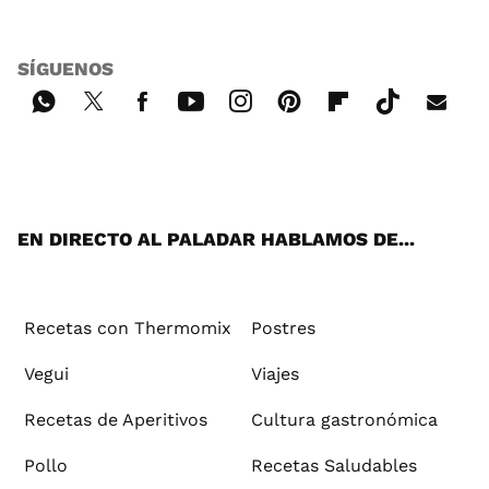
SÍGUENOS
Wh
Twi
Fac
You
Inst
Pint
Flip
Tikt
E-
ats
tter
ebo
tub
agr
ere
boa
ok
mai
App
ok
e
am
st
rd
l
EN DIRECTO AL PALADAR HABLAMOS DE...
Recetas con Thermomix
Postres
Vegui
Viajes
Recetas de Aperitivos
Cultura gastronómica
Pollo
Recetas Saludables