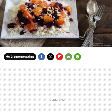
3 comentarios
FACEBOOK
TWITTER
FLIPBOARD
E-
WHATSAPP
MAIL