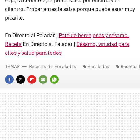
soja, la cebolleta, el pollo, salsa por encima y el
cilantro. Probar antes la salsa porque puede estar muy
picante.
En Directo al Paladar |
Paté de berenjenas y sésamo.
Receta
En Directo al Paladar |
Sésamo, virilidad para
ellos y salud para todos
TEMAS
Recetas de Ensaladas
Ensaladas
Recetas l
FACEBOOK
TWITTER
FLIPBOARD
E-
WHATSAPP
MAIL