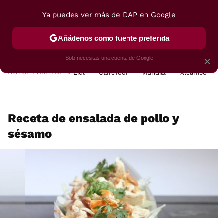
Ya puedes ver más de DAP en Google
MENÚ
NUEVO
Añádenos como fuente preferida
POSTRES
VIAJES
SELECCIÓN
VEGUI
Solo necesitas una cuenta de Google
×
HOY SE HABLA DE
Lidl
Carrefour
Mundial
Alcampo
Receta de ensalada de pollo y
sésamo