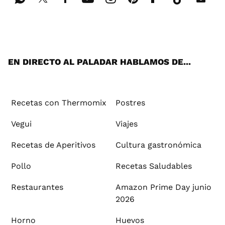
Wh
Twi
Fac
You
Inst
Pint
Flip
Tikt
E-
ats
tter
ebo
tub
agr
ere
boa
ok
mai
App
ok
e
am
st
rd
l
EN DIRECTO AL PALADAR HABLAMOS DE...
Recetas con Thermomix
Postres
Vegui
Viajes
Recetas de Aperitivos
Cultura gastronómica
Pollo
Recetas Saludables
Restaurantes
Amazon Prime Day junio
2026
Horno
Huevos