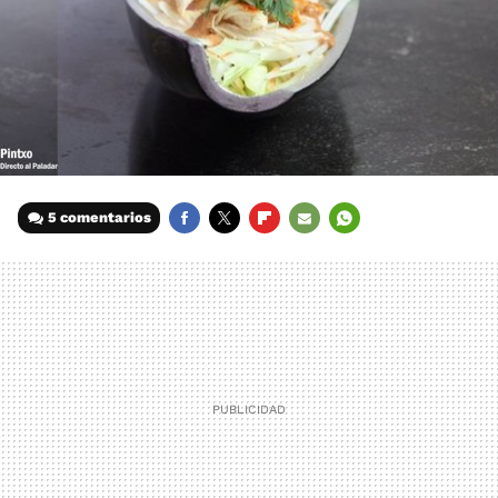
5 comentarios
FACEBOOK
TWITTER
FLIPBOARD
E-
WHATSAPP
MAIL