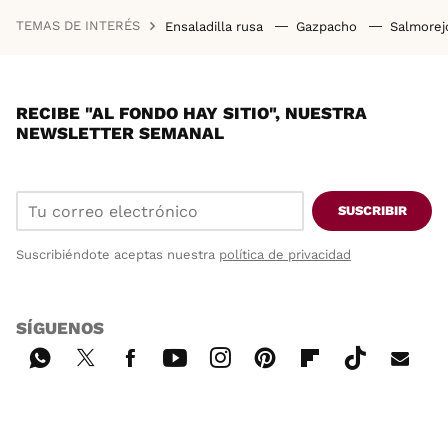
TEMAS DE INTERÉS
Ensaladilla rusa
Gazpacho
Salmore
RECIBE "AL FONDO HAY SITIO", NUESTRA
NEWSLETTER SEMANAL
SUSCRIBIR
Suscribiéndote aceptas nuestra
política de privacidad
SÍGUENOS
Wh
Twi
Fac
You
Inst
Pint
Flip
Tikt
E-
ats
tter
ebo
tub
agr
ere
boa
ok
mai