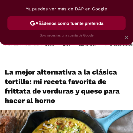
Ya puedes ver más de DAP en Google
MENÚ
NUEVO
Añádenos como fuente preferida
POSTRES
VIAJES
SELECCIÓN
VEGUI
Solo necesitas una cuenta de Google
×
HOY SE HABLA DE
Cena
Lidl
Carrefour
Aire acondicio
La mejor alternativa a la clásica
tortilla: mi receta favorita de
frittata de verduras y queso para
hacer al horno