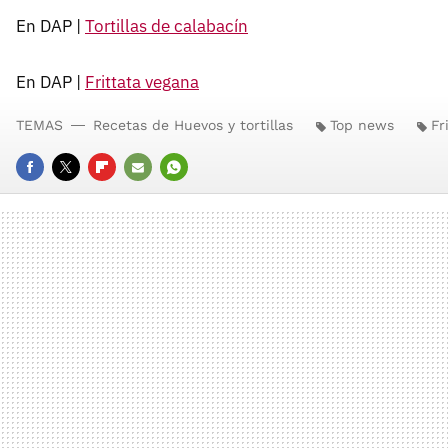
En DAP |
Tortillas de calabacín
En DAP |
Frittata vegana
TEMAS
Recetas de Huevos y tortillas
Top news
Fr
FACEBOOK
TWITTER
FLIPBOARD
E-
WHATSAPP
MAIL