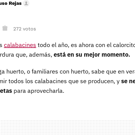
uso Rejas
272 votos
os
calabacines
todo el año, es ahora con el calorci
erdura que, además,
está en su mejor momento.
ga huerto, o familiares con huerto, sabe que en ve
ir todos los calabacines que se producen, y
se n
cetas
para aprovecharla.