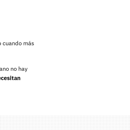
to cuando más
rano no hay
ecesitan