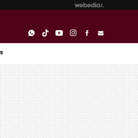
I
WHATSAPP
TIKTOK
YOUTUBE
INSTAGRAM
FACEBOOK
E-
MAIL