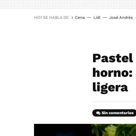
HOY SE HABLA DE
Cena
Lidl
José Andrés
Pastel
horno:
ligera
Sin comentarios