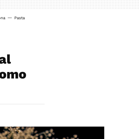
ona
Pasta
al
 como