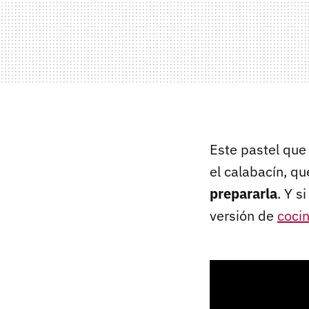
Este pastel que
el calabacín, q
prepararla
. Y s
versión de
coci