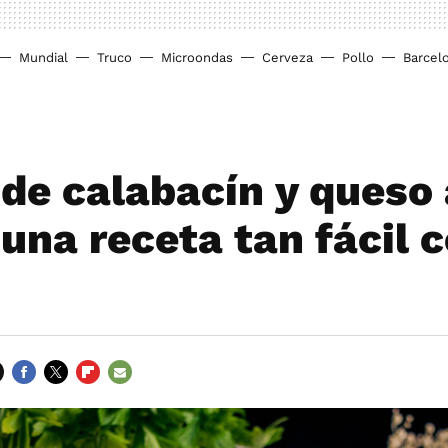
Mundial
Truco
Microondas
Cerveza
Pollo
Barcel
 de calabacín y queso 
 una receta tan fácil
FACEBOOK
TWITTER
FLIPBOARD
E-
MAIL