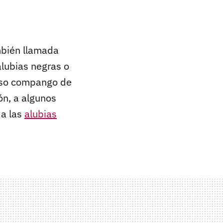
mbién llamada
alubias negras o
roso compango de
ón, a algunos
 a las
alubias