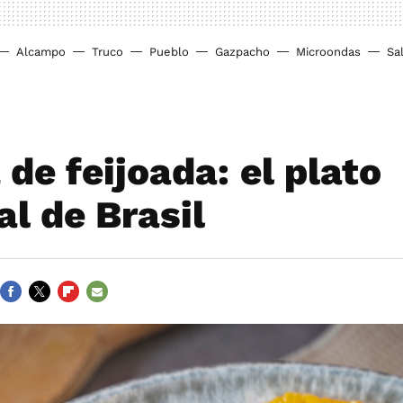
Alcampo
Truco
Pueblo
Gazpacho
Microondas
Sa
de feijoada: el plato
al de Brasil
FACEBOOK
TWITTER
FLIPBOARD
E-
MAIL