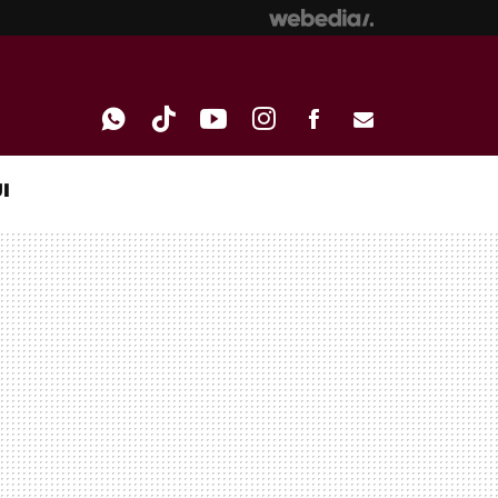
I
WHATSAPP
TIKTOK
YOUTUBE
INSTAGRAM
FACEBOOK
E-
MAIL