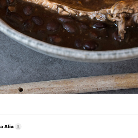
a Alia
r