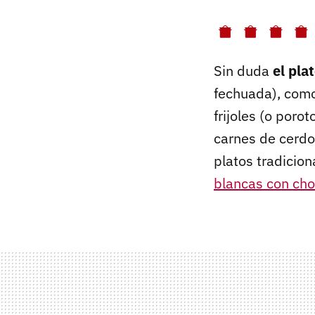
Sin duda
el pla
fechuada), como
frijoles (o por
carnes de cerdo
platos tradicio
blancas con cho