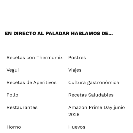
Wh
Twi
Fac
You
Inst
Pint
Flip
Tikt
E-
ats
tter
ebo
tub
agr
ere
boa
ok
mai
App
ok
e
am
st
rd
l
EN DIRECTO AL PALADAR HABLAMOS DE...
Recetas con Thermomix
Postres
Vegui
Viajes
Recetas de Aperitivos
Cultura gastronómica
Pollo
Recetas Saludables
Restaurantes
Amazon Prime Day junio
2026
Horno
Huevos