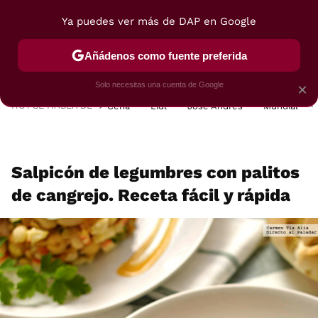
Ya puedes ver más de DAP en Google
MENÚ
NUEVO
Añádenos como fuente preferida
POSTRES
VIAJES
SELECCIÓN
VEGUI
Solo necesitas una cuenta de Google
×
HOY SE HABLA DE
Cena
Lidl
José Andrés
Mundial
Salpicón de legumbres con palitos
de cangrejo. Receta fácil y rápida