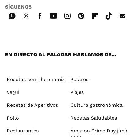
SÍGUENOS
Wh
Twi
Fac
You
Inst
Pint
Flip
Tikt
E-
ats
tter
ebo
tub
agr
ere
boa
ok
mai
App
ok
e
am
st
rd
l
EN DIRECTO AL PALADAR HABLAMOS DE...
Recetas con Thermomix
Postres
Vegui
Viajes
Recetas de Aperitivos
Cultura gastronómica
Pollo
Recetas Saludables
Restaurantes
Amazon Prime Day junio