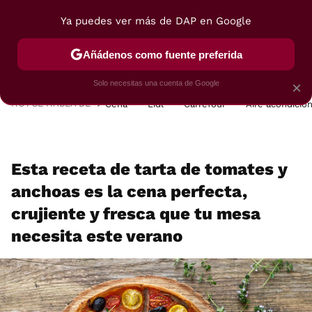
Ya puedes ver más de DAP en Google
MENÚ
NUEVO
Añádenos como fuente preferida
POSTRES
VIAJES
SELECCIÓN
VEGUI
Solo necesitas una cuenta de Google
×
HOY SE HABLA DE
Cena
Lidl
Carrefour
Aire acondicio
Esta receta de tarta de tomates y
anchoas es la cena perfecta,
crujiente y fresca que tu mesa
necesita este verano