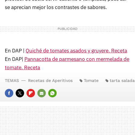
se aprecian mejor los contrastes de sabores.
En DAP |
Quiché de tomates asados y gruyere. Receta
En DAP|
Pannacotta de parmesano con mermelada de
tomate. Receta
TEMAS
Recetas de Aperitivos
Tomate
tarta salada
FACEBOOK
TWITTER
FLIPBOARD
E-
WHATSAPP
MAIL