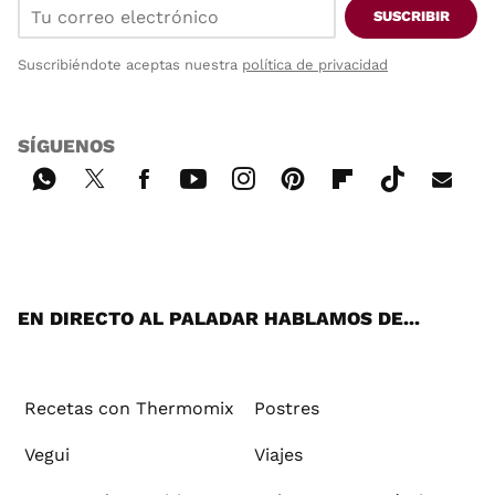
SUSCRIBIR
Suscribiéndote aceptas nuestra
política de privacidad
SÍGUENOS
Wh
Twi
Fac
You
Inst
Pint
Flip
Tikt
E-
ats
tter
ebo
tub
agr
ere
boa
ok
mai
App
ok
e
am
st
rd
l
EN DIRECTO AL PALADAR HABLAMOS DE...
Recetas con Thermomix
Postres
Vegui
Viajes