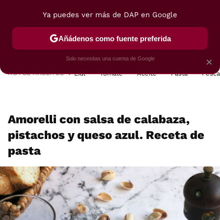
Ya puedes ver más de DAP en Google
MENÚ
NUEVO
Añádenos como fuente preferida
POSTRES
VIAJES
SELECCIÓN
VEGUI
Solo necesitas una cuenta de Google
×
HOY SE HABLA DE
Lidl
Tomate
Aceite
Pasta
Pesc
Amorelli con salsa de calabaza,
pistachos y queso azul. Receta de
pasta