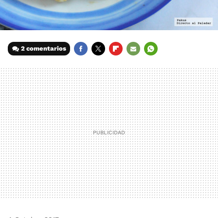
2 comentarios
FACEBOOK
TWITTER
FLIPBOARD
E-
WHATSAPP
MAIL