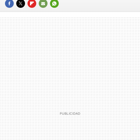
FACEBOOK
TWITTER
FLIPBOARD
E-
WHATSAPP
MAIL