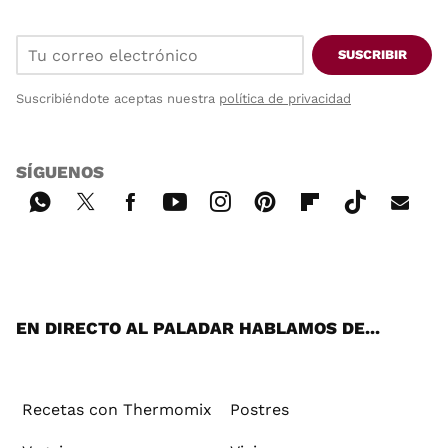
SUSCRIBIR
Suscribiéndote aceptas nuestra
política de privacidad
SÍGUENOS
Wh
Twi
Fac
You
Inst
Pint
Flip
Tikt
E-
ats
tter
ebo
tub
agr
ere
boa
ok
mai
App
ok
e
am
st
rd
l
EN DIRECTO AL PALADAR HABLAMOS DE...
Recetas con Thermomix
Postres