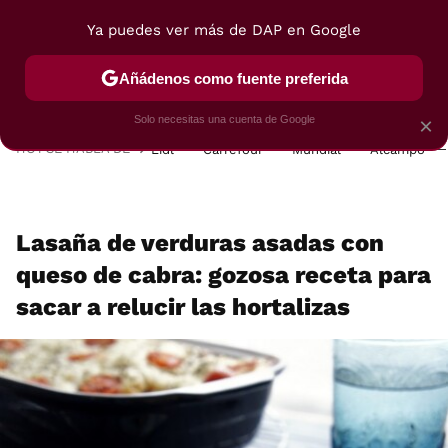
Ya puedes ver más de DAP en Google
MENÚ
NUEVO
Añádenos como fuente preferida
POSTRES
VIAJES
SELECCIÓN
VEGUI
Solo necesitas una cuenta de Google
×
HOY SE HABLA DE
Lidl
Carrefour
Mundial
Alcampo
Lasaña de verduras asadas con
queso de cabra: gozosa receta para
sacar a relucir las hortalizas