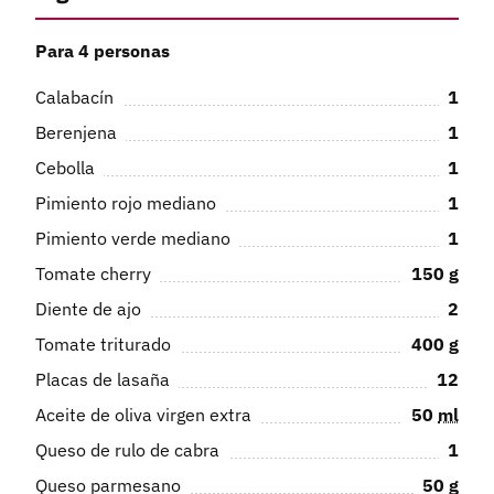
Para 4 personas
Calabacín
1
Berenjena
1
Cebolla
1
Pimiento rojo mediano
1
Pimiento verde mediano
1
Tomate cherry
150
g
Diente de ajo
2
Tomate triturado
400
g
Placas de lasaña
12
Aceite de oliva virgen extra
50
ml
Queso de rulo de cabra
1
Queso parmesano
50
g