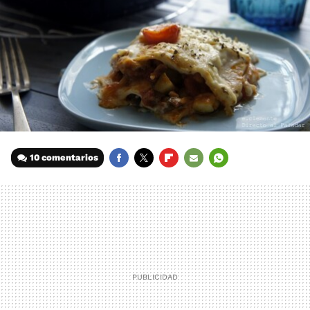
10 comentarios
FACEBOOK
TWITTER
FLIPBOARD
E-
WHATSAPP
MAIL