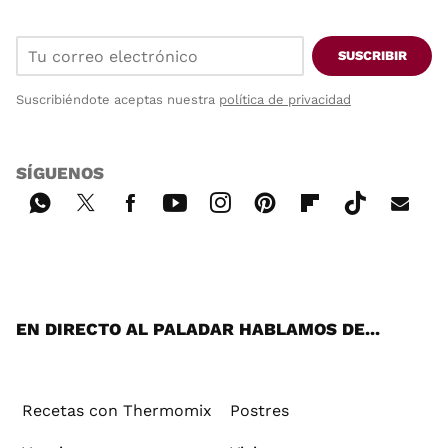
SUSCRIBIR
Suscribiéndote aceptas nuestra
política de privacidad
SÍGUENOS
Wh
Twi
Fac
You
Inst
Pint
Flip
Tikt
E-
ats
tter
ebo
tub
agr
ere
boa
ok
mai
App
ok
e
am
st
rd
l
EN DIRECTO AL PALADAR HABLAMOS DE...
Recetas con Thermomix
Postres