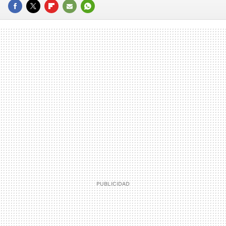
FACEBOOK
TWITTER
FLIPBOARD
E-
WHATSAPP
MAIL