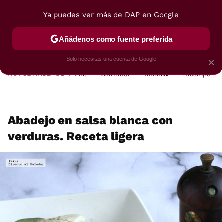
Ya puedes ver más de DAP en Google
MENÚ
NUEVO
Añádenos como fuente preferida
POSTRES
VIAJES
SELECCIÓN
VEGUI
Solo necesitas una cuenta de Google
×
HOY SE HABLA DE
Lidl
Carrefour
Mundial
Alcampo
Abadejo en salsa blanca con
verduras. Receta ligera